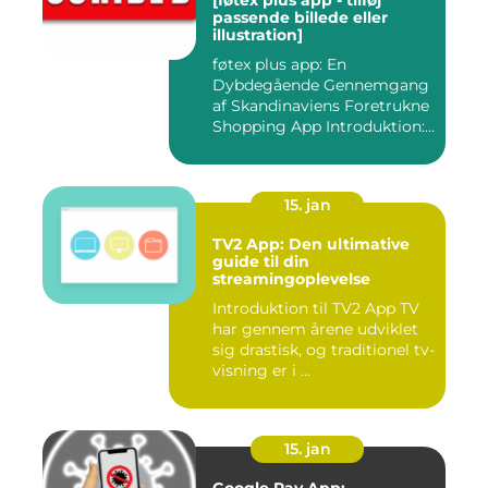
[føtex plus app - tilføj
passende billede eller
illustration]
føtex plus app: En
Dybdegående Gennemgang
af Skandinaviens Foretrukne
Shopping App Introduktion:
Ma...
15. jan
TV2 App: Den ultimative
guide til din
streamingoplevelse
Introduktion til TV2 App TV
har gennem årene udviklet
sig drastisk, og traditionel tv-
visning er i ...
15. jan