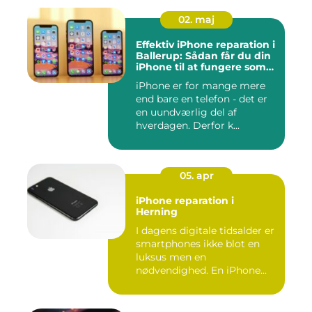
02. maj
Effektiv iPhone reparation i
Ballerup: Sådan får du din
iPhone til at fungere som
ny igen
iPhone er for mange mere
end bare en telefon - det er
en uundværlig del af
hverdagen. Derfor k...
05. apr
iPhone reparation i
Herning
I dagens digitale tidsalder er
smartphones ikke blot en
luksus men en
nødvendighed. En iPhone...