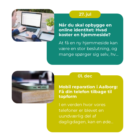
27. jul
Når du skal opbygge en
online identitet: Hvad
koster en hjemmeside?
At få en ny hjemmeside kan
være en stor beslutning, og
mange spørger sig selv, hv...
01. dec
Mobil reparation i Aalborg:
Få din telefon tilbage til
topform
I en verden hvor vores
telefoner er blevet en
uundværlig del af
dagligdagen, kan en øde...