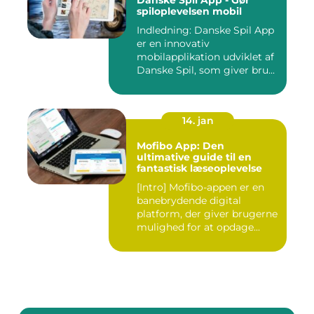
Danske Spil App - Gør
spiloplevelsen mobil
Indledning: Danske Spil App
er en innovativ
mobilapplikation udviklet af
Danske Spil, som giver bru...
14. jan
Mofibo App: Den
ultimative guide til en
fantastisk læseoplevelse
[Intro] Mofibo-appen er en
banebrydende digital
platform, der giver brugerne
mulighed for at opdage...