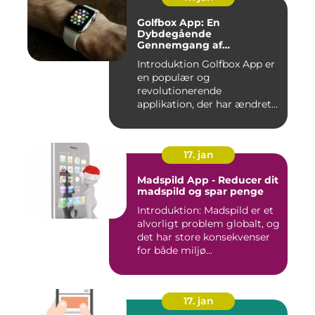
Golfbox App: En
Dybdegående
Gennemgang af
Golfverdens Favoritværktøj
Introduktion Golfbox App er
en populær og
revolutionerende
applikation, der har ændret
den måde, go...
17. jan
Madspild App - Reducer dit
madspild og spar penge
Introduktion: Madspild er et
alvorligt problem globalt, og
det har store konsekvenser
for både miljø...
17. jan