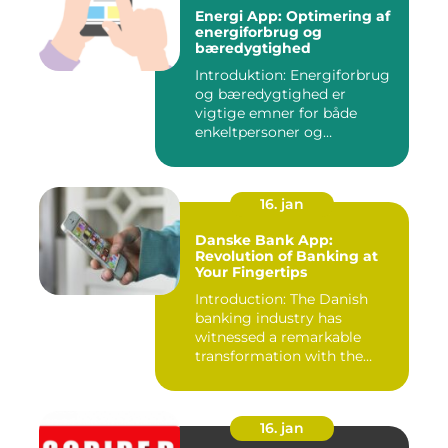
Energi App: Optimering af
energiforbrug og
bæredygtighed
Introduktion: Energiforbrug
og bæredygtighed er
vigtige emner for både
enkeltpersoner og
samfundet s...
16. jan
Danske Bank App:
Revolution of Banking at
Your Fingertips
Introduction: The Danish
banking industry has
witnessed a remarkable
transformation with the
advent ...
16. jan