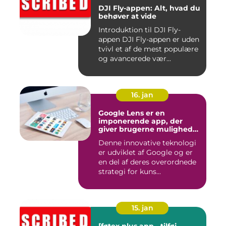
DJI Fly-appen: Alt, hvad du
behøver at vide
Introduktion til DJI Fly-
appen DJI Fly-appen er uden
tvivl et af de mest populære
og avancerede vær...
16. jan
Google Lens er en
imponerende app, der
giver brugerne mulighed
for at få mere information
Denne innovative teknologi
om de ting, de ser, ved blot
er udviklet af Google og er
at bruge kameraet på
deres smartphone
en del af deres overordnede
strategi for kuns...
15. jan