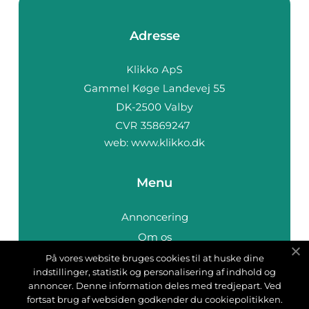
Adresse
web:
www.klikko.dk
Menu
Annoncering
Om os
Cookies
På vores website bruges cookies til at huske dine
indstillinger, statistik og personalisering af indhold og
Kontakt os
annoncer. Denne information deles med tredjepart. Ved
Sitemap
fortsat brug af websiden godkender du cookiepolitikken.