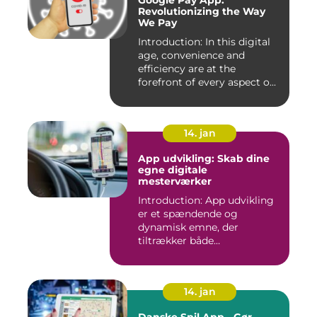
Google Pay App:
Revolutionizing the Way
We Pay
Introduction: In this digital
age, convenience and
efficiency are at the
forefront of every aspect o...
14. jan
App udvikling: Skab dine
egne digitale
mesterværker
Introduction: App udvikling
er et spændende og
dynamisk emne, der
tiltrækker både
professionelle udv...
14. jan