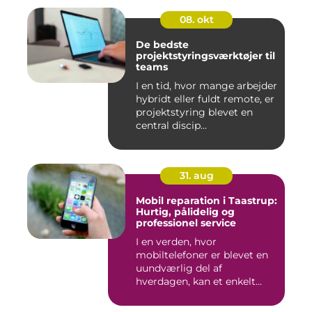
08. okt
De bedste
projektstyringsværktøjer til
teams
I en tid, hvor mange arbejder
hybridt eller fuldt remote, er
projektstyring blevet en
central discip...
31. aug
Mobil reparation i Taastrup:
Hurtig, pålidelig og
professionel service
I en verden, hvor
mobiltelefoner er blevet en
uundværlig del af
hverdagen, kan et enkelt
uheld...