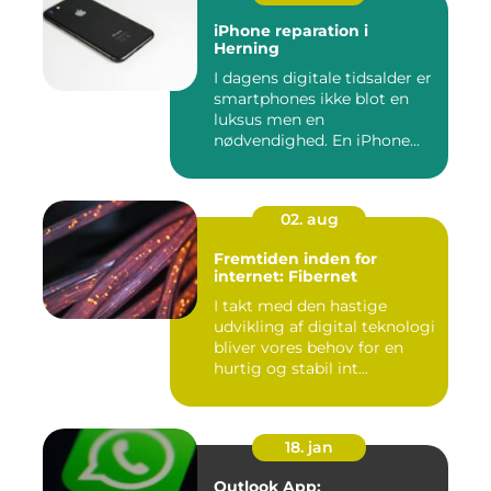
iPhone reparation i
Herning
I dagens digitale tidsalder er
smartphones ikke blot en
luksus men en
nødvendighed. En iPhone...
02. aug
Fremtiden inden for
internet: Fibernet
I takt med den hastige
udvikling af digital teknologi
bliver vores behov for en
hurtig og stabil int...
18. jan
Outlook App: