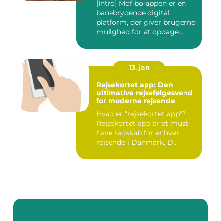
[Intro] Mofibo-appen er en
banebrydende digital
platform, der giver brugerne
mulighed for at opdage...
13. jan
Rejsekortet app: Den
ultimative rejsefølgesvend
for moderne rejsende
Hvad er "rejsekortet app"?
Rejsekortet app er et must-
have redskab for enhver
rejsende i Danmark. D...