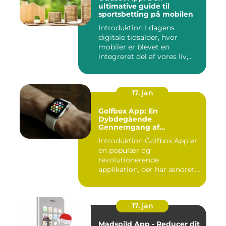
ultimative guide til
sportsbetting på mobilen
Introduktion I dagens
digitale tidsalder, hvor
mobiler er blevet en
integreret del af vores liv,
er...
17. jan
Golfbox App: En
Dybdegående
Gennemgang af
Golfverdens Favoritværktøj
Introduktion Golfbox App er
en populær og
revolutionerende
applikation, der har ændret
den måde, go...
17. jan
Madspild App - Reducer dit