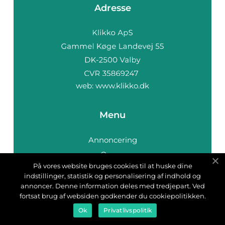
Adresse
web:
www.klikko.dk
Menu
Annoncering
Om os
På vores website bruges cookies til at huske dine
Cookies
indstillinger, statistik og personalisering af indhold og
Kontakt os
annoncer. Denne information deles med tredjepart. Ved
fortsat brug af websiden godkender du cookiepolitikken.
Sitemap
Ok
Privatlivspolitik