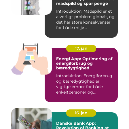
madspild og spar penge
Introduktion: Madspild er et
alvorligt problem globalt, og
det har store konsekvenser
for både miljø...
17. jan
Energi App: Optimering af
energiforbrug og
bæredygtighed
Introduktion: Energiforbrug
og bæredygtighed er
vigtige emner for både
enkeltpersoner og
samfundet s...
16. jan
Danske Bank App:
Revolution of Banking at