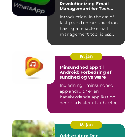
Revolutionizing Email
Management for Tech
Enthusiasts
Introduction: In the era of
fast-paced communication,
having a reliable email
management tool is ess...
18. jan
Minsundhed app til
Android: Forbedring af
sundhed og velvære
Indledning: "minsundhed
app android" er en
banebrydende applikation,
der er udviklet til at hjælpe
b...
18. jan
Oddset App: Den