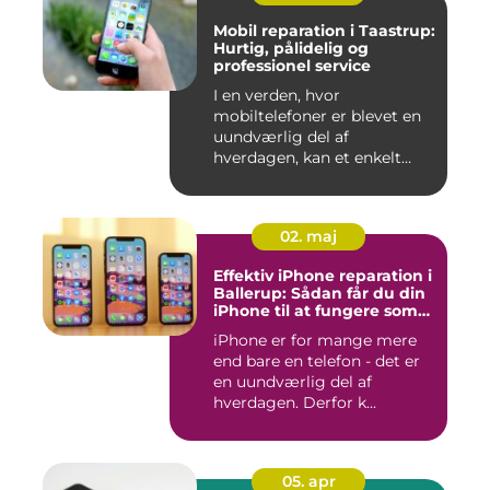
Mobil reparation i Taastrup:
Hurtig, pålidelig og
professionel service
I en verden, hvor
mobiltelefoner er blevet en
uundværlig del af
hverdagen, kan et enkelt
uheld...
02. maj
Effektiv iPhone reparation i
Ballerup: Sådan får du din
iPhone til at fungere som
ny igen
iPhone er for mange mere
end bare en telefon - det er
en uundværlig del af
hverdagen. Derfor k...
05. apr