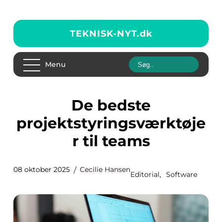
TEKNISK-NYT.
dk
Menu
De bedste
projektstyringsværktøje
r til teams
08 oktober 2025
Cecilie Hansen
Editorial
,
Software