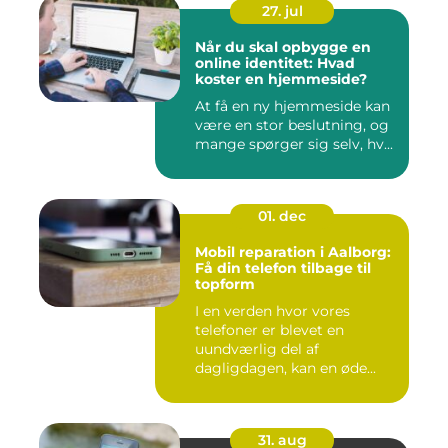
27. jul
Når du skal opbygge en
online identitet: Hvad
koster en hjemmeside?
At få en ny hjemmeside kan
være en stor beslutning, og
mange spørger sig selv, hv...
01. dec
Mobil reparation i Aalborg:
Få din telefon tilbage til
topform
I en verden hvor vores
telefoner er blevet en
uundværlig del af
dagligdagen, kan en øde...
31. aug