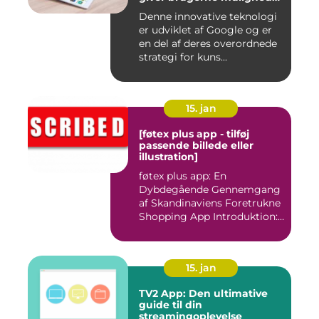
for at få mere information
Denne innovative teknologi
om de ting, de ser, ved blot
er udviklet af Google og er
at bruge kameraet på
deres smartphone
en del af deres overordnede
strategi for kuns...
15. jan
[føtex plus app - tilføj
passende billede eller
illustration]
føtex plus app: En
Dybdegående Gennemgang
af Skandinaviens Foretrukne
Shopping App Introduktion:
Ma...
15. jan
TV2 App: Den ultimative
guide til din
streamingoplevelse