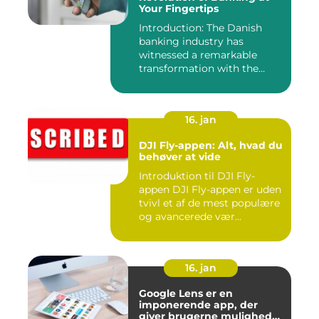
Your Fingertips
Introduction: The Danish
banking industry has
witnessed a remarkable
transformation with the
advent ...
16. jan
DJI Fly-appen: Alt, hvad du
behøver at vide
Introduktion til DJI Fly-
appen DJI Fly-appen er uden
tvivl et af de mest populære
og avancerede vær...
16. jan
Google Lens er en
imponerende app, der
giver brugerne mulighed