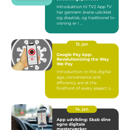
Introduktion til TV2 App TV
har gennem årene udviklet
sig drastisk, og traditionel tv-
visning er i ...
15. jan
Google Pay App:
Revolutionizing the Way
We Pay
Introduction: In this digital
age, convenience and
efficiency are at the
forefront of every aspect o...
14. jan
App udvikling: Skab dine
egne digitale
mesterværker