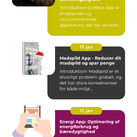
Golfverdens Favoritværktøj
Introduktion Golfbox App er
en populær og
revolutionerende
applikation, der har ændret
den måde, go...
17. jan
Madspild App - Reducer dit
madspild og spar penge
Introduktion: Madspild er et
alvorligt problem globalt, og
det har store konsekvenser
for både miljø...
17. jan
Energi App: Optimering af
energiforbrug og
bæredygtighed