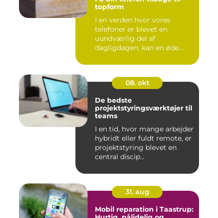
topform
I en verden hvor vores
telefoner er blevet en
uundværlig del af
dagligdagen, kan en øde...
08. okt
De bedste
projektstyringsværktøjer til
teams
I en tid, hvor mange arbejder
hybridt eller fuldt remote, er
projektstyring blevet en
central discip...
31. aug
Mobil reparation i Taastrup:
Hurtig, pålidelig og