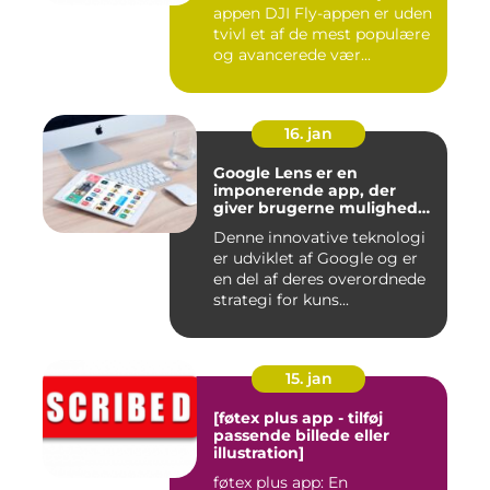
appen DJI Fly-appen er uden
tvivl et af de mest populære
og avancerede vær...
16. jan
Google Lens er en
imponerende app, der
giver brugerne mulighed
for at få mere information
Denne innovative teknologi
om de ting, de ser, ved blot
er udviklet af Google og er
at bruge kameraet på
deres smartphone
en del af deres overordnede
strategi for kuns...
15. jan
[føtex plus app - tilføj
passende billede eller
illustration]
føtex plus app: En