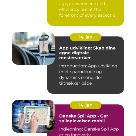
age, convenience and
efficiency are at the
forefront of every aspect o...
14. jan
App udvikling: Skab dine
egne digitale
mesterværker
Introduction: App udvikling
er et spændende og
dynamisk emne, der
tiltrækker både
professionelle udv...
14. jan
Danske Spil App - Gør
spiloplevelsen mobil
Indledning: Danske Spil App
er en innovativ