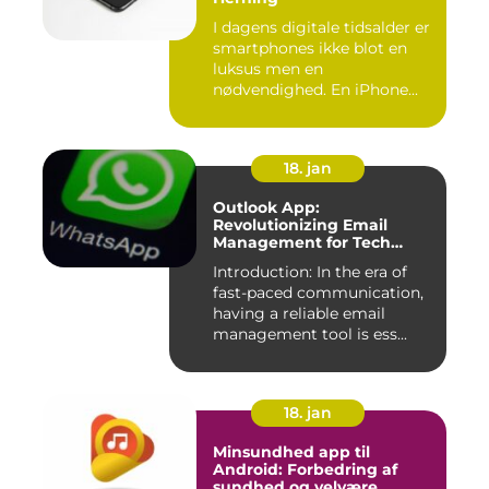
I dagens digitale tidsalder er
smartphones ikke blot en
luksus men en
nødvendighed. En iPhone...
18. jan
Outlook App:
Revolutionizing Email
Management for Tech
Enthusiasts
Introduction: In the era of
fast-paced communication,
having a reliable email
management tool is ess...
18. jan
Minsundhed app til
Android: Forbedring af
sundhed og velvære