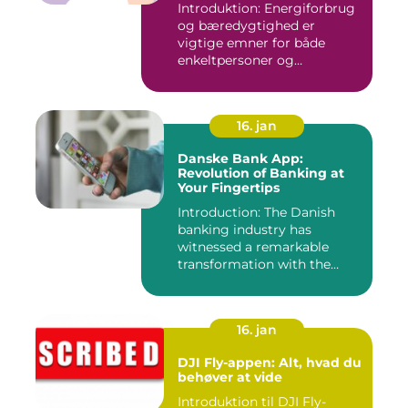
Introduktion: Energiforbrug
og bæredygtighed er
vigtige emner for både
enkeltpersoner og
samfundet s...
16. jan
Danske Bank App:
Revolution of Banking at
Your Fingertips
Introduction: The Danish
banking industry has
witnessed a remarkable
transformation with the
advent ...
16. jan
DJI Fly-appen: Alt, hvad du
behøver at vide
Introduktion til DJI Fly-