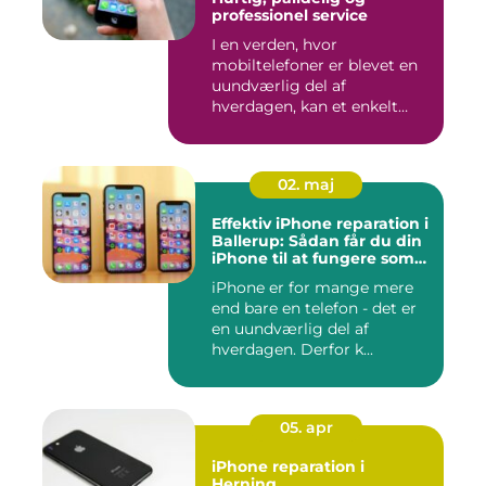
professionel service
I en verden, hvor
mobiltelefoner er blevet en
uundværlig del af
hverdagen, kan et enkelt
uheld...
02. maj
Effektiv iPhone reparation i
Ballerup: Sådan får du din
iPhone til at fungere som
ny igen
iPhone er for mange mere
end bare en telefon - det er
en uundværlig del af
hverdagen. Derfor k...
05. apr
iPhone reparation i
Herning