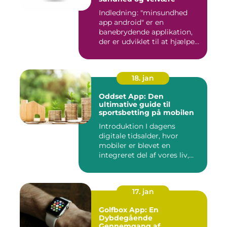
Indledning: "minsundhed
app android" er en
banebrydende applikation,
der er udviklet til at hjælpe
b...
18. jan
Oddset App: Den
ultimative guide til
sportsbetting på mobilen
Introduktion I dagens
digitale tidsalder, hvor
mobiler er blevet en
integreret del af vores liv,
er...
17. jan
Golfbox App: En
Dybdegående
Gennemgang af