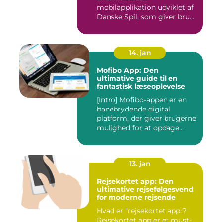
mobilapplikation udviklet af
Danske Spil, som giver bru...
14. jan
Mofibo App: Den
ultimative guide til en
fantastisk læseoplevelse
[Intro] Mofibo-appen er en
banebrydende digital
platform, der giver brugerne
mulighed for at opdage...
13. jan
Rejsekortet app: Den
ultimative rejsefølgesvend
for moderne rejsende
Hvad er "rejsekortet app"?
Rejsekortet app er et must-