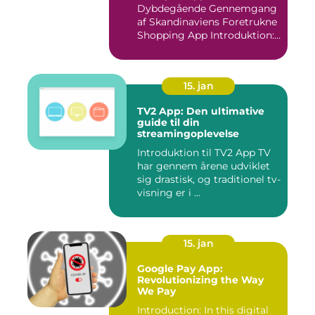
Dybdegående Gennemgang
af Skandinaviens Foretrukne
Shopping App Introduktion:
Ma...
15. jan
TV2 App: Den ultimative
guide til din
streamingoplevelse
Introduktion til TV2 App TV
har gennem årene udviklet
sig drastisk, og traditionel tv-
visning er i ...
15. jan
Google Pay App:
Revolutionizing the Way
We Pay
Introduction: In this digital