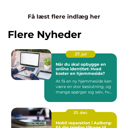
Få læst flere indlæg her
Flere Nyheder
27. jul
Når du skal opbygge en
online identitet: Hvad
koster en hjemmeside?
At få en ny hjemmeside kan
være en stor beslutning, og
mange spørger sig selv, hv...
01. dec
Mobil reparation i Aalborg:
Få din telefon tilbage til