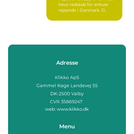
have redskab for enhver
rejsende i Danmark. D...
Adresse
web:
www.klikko.dk
Menu