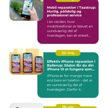
Mobil reparation i Taastrup:
Hurtig, pålidelig og
professionel service
I en verden, hvor
mobiltelefoner er blevet en
uundværlig del af
hverdagen, kan et enkelt
uheld...
02. maj
Effektiv iPhone reparation i
Ballerup: Sådan får du din
iPhone til at fungere som
ny igen
iPhone er for mange mere
end bare en telefon - det er
en uundværlig del af
hverdagen. Derfor k...
05. apr