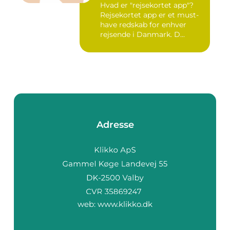
Hvad er "rejsekortet app"?
Rejsekortet app er et must-
have redskab for enhver
rejsende i Danmark. D...
Adresse
web:
www.klikko.dk