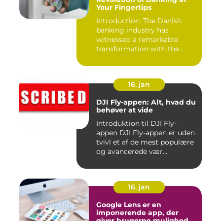
Your Fingertips
Introduction: The Danish
banking industry has
witnessed a remarkable
transformation with the
advent ...
16. jan
DJI Fly-appen: Alt, hvad du
behøver at vide
Introduktion til DJI Fly-
appen DJI Fly-appen er uden
tvivl et af de mest populære
og avancerede vær...
16. jan
Google Lens er en
imponerende app, der
giver brugerne mulighed