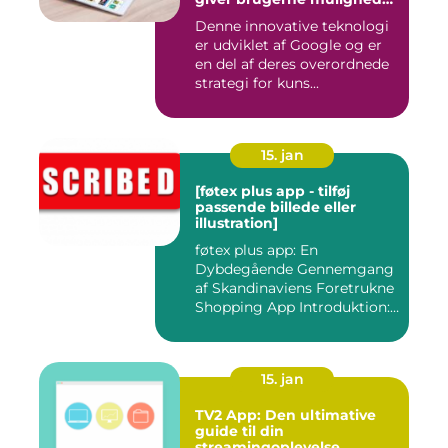
for at få mere information
Denne innovative teknologi
om de ting, de ser, ved blot
er udviklet af Google og er
at bruge kameraet på
deres smartphone
en del af deres overordnede
strategi for kuns...
15. jan
[føtex plus app - tilføj
passende billede eller
illustration]
føtex plus app: En
Dybdegående Gennemgang
af Skandinaviens Foretrukne
Shopping App Introduktion:
Ma...
15. jan
TV2 App: Den ultimative
guide til din
streamingoplevelse