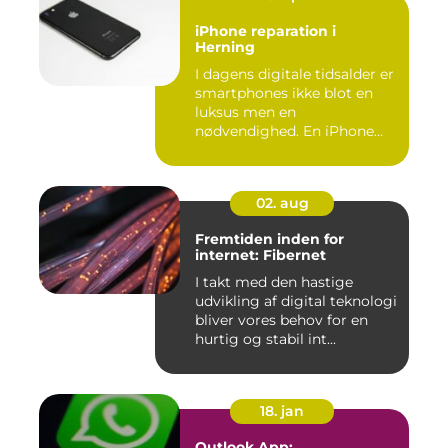
iPhone reparation i
Herning
I dagens digitale tidsalder er
smartphones ikke blot en
luksus men en
nødvendighed. En iPhone...
02. aug
Fremtiden inden for
internet: Fibernet
I takt med den hastige
udvikling af digital teknologi
bliver vores behov for en
hurtig og stabil int...
18. jan
Outlook App: