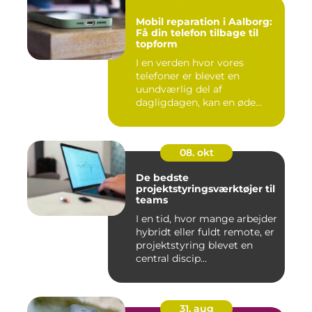
Mobil reparation i Aalborg:
Få din telefon tilbage til
topform
I en verden hvor vores
telefoner er blevet en
uundværlig del af
dagligdagen, kan en øde...
08. okt
De bedste
projektstyringsværktøjer til
teams
I en tid, hvor mange arbejder
hybridt eller fuldt remote, er
projektstyring blevet en
central discip...
31. aug