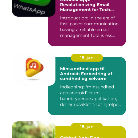
Revolutionizing Email
Management for Tech
Enthusiasts
Introduction: In the era of
fast-paced communication,
having a reliable email
management tool is ess...
18. jan
Minsundhed app til
Android: Forbedring af
sundhed og velvære
Indledning: "minsundhed
app android" er en
banebrydende applikation,
der er udviklet til at hjælpe
b...
18. jan
Oddset App: Den