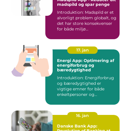
madspild og spar penge
Introduktion: Madspild er et
alvorligt problem globalt, og
det har store konsekvenser
for både miljø...
17. jan
Energi App: Optimering af
energiforbrug og
bæredygtighed
Introduktion: Energiforbrug
og bæredygtighed er
vigtige emner for både
enkeltpersoner og
samfundet s...
16. jan
Danske Bank App:
Revolution of Banking at