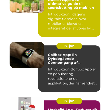
ultimative guide til
sportsbetting på mobilen
Introduktion I dagens
digitale tidsalder, hvor
mobiler er blevet en
integreret del af vores liv,
er...
17. jan
Golfbox App: En
Dybdegående
Gennemgang af
Golfverdens Favoritværktøj
Introduktion Golfbox App er
en populær og
revolutionerende
applikation, der har ændret
den måde, go...
17. jan
Madspild App - Reducer dit