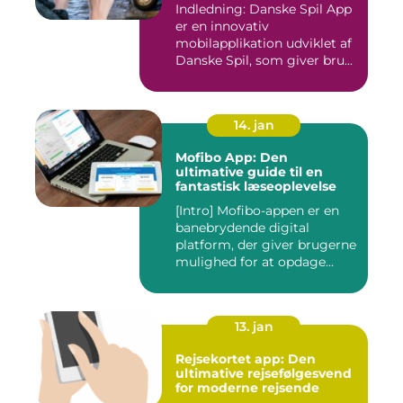
Indledning: Danske Spil App
er en innovativ
mobilapplikation udviklet af
Danske Spil, som giver bru...
14. jan
Mofibo App: Den
ultimative guide til en
fantastisk læseoplevelse
[Intro] Mofibo-appen er en
banebrydende digital
platform, der giver brugerne
mulighed for at opdage...
13. jan
Rejsekortet app: Den
ultimative rejsefølgesvend
for moderne rejsende