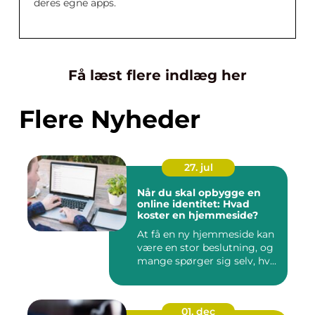
deres egne apps.
Få læst flere indlæg her
Flere Nyheder
27. jul
Når du skal opbygge en
online identitet: Hvad
koster en hjemmeside?
At få en ny hjemmeside kan
være en stor beslutning, og
mange spørger sig selv, hv...
01. dec