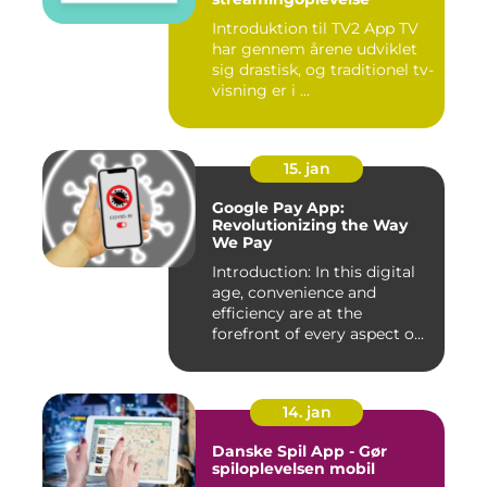
Introduktion til TV2 App TV
har gennem årene udviklet
sig drastisk, og traditionel tv-
visning er i ...
15. jan
Google Pay App:
Revolutionizing the Way
We Pay
Introduction: In this digital
age, convenience and
efficiency are at the
forefront of every aspect o...
14. jan
Danske Spil App - Gør
spiloplevelsen mobil