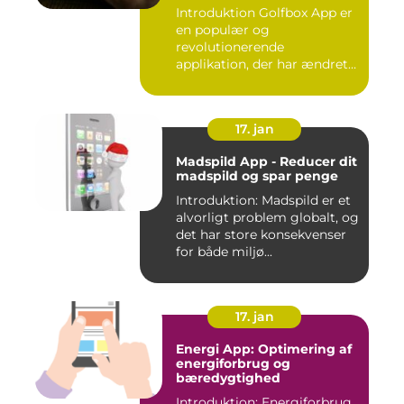
Golfverdens Favoritværktøj
Introduktion Golfbox App er
en populær og
revolutionerende
applikation, der har ændret
den måde, go...
17. jan
Madspild App - Reducer dit
madspild og spar penge
Introduktion: Madspild er et
alvorligt problem globalt, og
det har store konsekvenser
for både miljø...
17. jan
Energi App: Optimering af
energiforbrug og
bæredygtighed
Introduktion: Energiforbrug