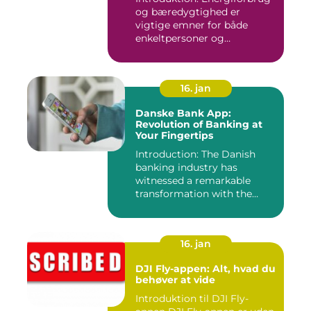
og bæredygtighed er
vigtige emner for både
enkeltpersoner og
samfundet s...
16. jan
Danske Bank App:
Revolution of Banking at
Your Fingertips
Introduction: The Danish
banking industry has
witnessed a remarkable
transformation with the
advent ...
16. jan
DJI Fly-appen: Alt, hvad du
behøver at vide
Introduktion til DJI Fly-