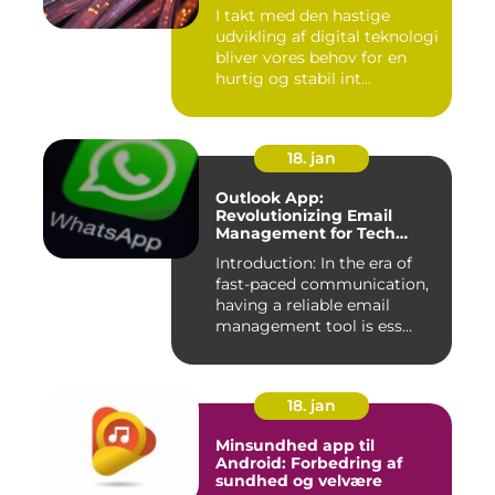
I takt med den hastige
udvikling af digital teknologi
bliver vores behov for en
hurtig og stabil int...
18. jan
Outlook App:
Revolutionizing Email
Management for Tech
Enthusiasts
Introduction: In the era of
fast-paced communication,
having a reliable email
management tool is ess...
18. jan
Minsundhed app til
Android: Forbedring af
sundhed og velvære