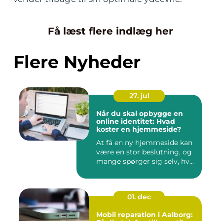
Få læst flere indlæg her
Flere Nyheder
27. jul
Når du skal opbygge en
online identitet: Hvad
koster en hjemmeside?
At få en ny hjemmeside kan
være en stor beslutning, og
mange spørger sig selv, hv...
01. dec
Mobil reparation i Aalborg: