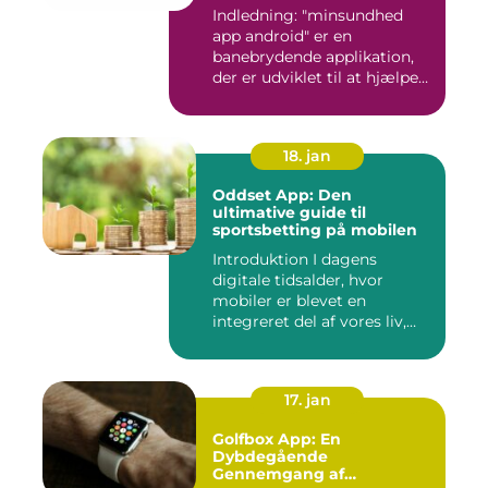
Indledning: "minsundhed
app android" er en
banebrydende applikation,
der er udviklet til at hjælpe
b...
18. jan
Oddset App: Den
ultimative guide til
sportsbetting på mobilen
Introduktion I dagens
digitale tidsalder, hvor
mobiler er blevet en
integreret del af vores liv,
er...
17. jan
Golfbox App: En
Dybdegående
Gennemgang af