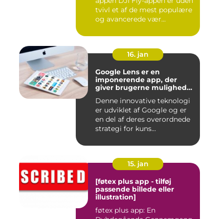
appen DJI Fly-appen er uden
tvivl et af de mest populære
og avancerede vær...
16. jan
Google Lens er en
imponerende app, der
giver brugerne mulighed
for at få mere information
Denne innovative teknologi
om de ting, de ser, ved blot
er udviklet af Google og er
at bruge kameraet på
deres smartphone
en del af deres overordnede
strategi for kuns...
15. jan
[føtex plus app - tilføj
passende billede eller
illustration]
føtex plus app: En