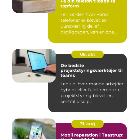
Få din telefon tilbage til
topform
I en verden hvor vores
telefoner er blevet en
uundværlig del af
dagligdagen, kan en øde...
08. okt
De bedste
projektstyringsværktøjer til
teams
I en tid, hvor mange arbejder
hybridt eller fuldt remote, er
projektstyring blevet en
central discip...
31. aug
Mobil reparation i Taastrup: