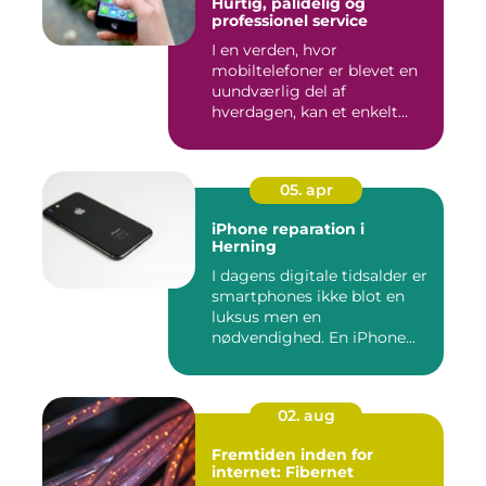
Hurtig, pålidelig og
professionel service
I en verden, hvor
mobiltelefoner er blevet en
uundværlig del af
hverdagen, kan et enkelt
uheld...
05. apr
iPhone reparation i
Herning
I dagens digitale tidsalder er
smartphones ikke blot en
luksus men en
nødvendighed. En iPhone...
02. aug
Fremtiden inden for
internet: Fibernet