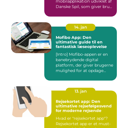
mobilapplikation udviklet af
Danske Spil, som giver bru...
14. jan
Mofibo App: Den
ultimative guide til en
fantastisk læseoplevelse
[Intro] Mofibo-appen er en
banebrydende digital
platform, der giver brugerne
mulighed for at opdage...
13. jan
Rejsekortet app: Den
ultimative rejsefølgesvend
for moderne rejsende
Hvad er "rejsekortet app"?
Rejsekortet app er et must-