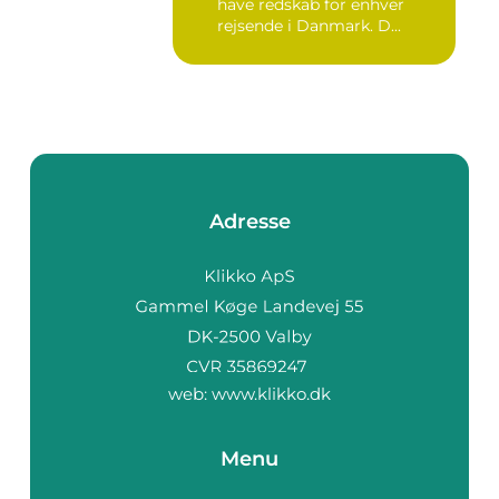
have redskab for enhver
rejsende i Danmark. D...
Adresse
web:
www.klikko.dk
Menu