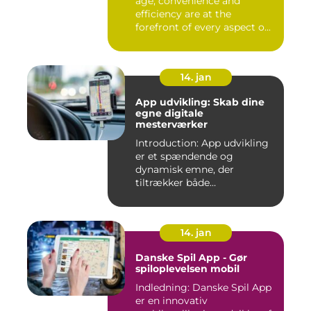
age, convenience and
efficiency are at the
forefront of every aspect o...
14. jan
App udvikling: Skab dine
egne digitale
mesterværker
Introduction: App udvikling
er et spændende og
dynamisk emne, der
tiltrækker både
professionelle udv...
14. jan
Danske Spil App - Gør
spiloplevelsen mobil
Indledning: Danske Spil App
er en innovativ