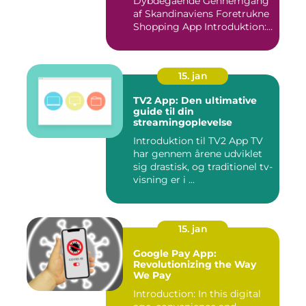
Dybdegående Gennemgang
af Skandinaviens Foretrukne
Shopping App Introduktion:
Ma...
15. jan
TV2 App: Den ultimative
guide til din
streamingoplevelse
Introduktion til TV2 App TV
har gennem årene udviklet
sig drastisk, og traditionel tv-
visning er i ...
15. jan
Google Pay App:
Revolutionizing the Way
We Pay
Introduction: In this digital