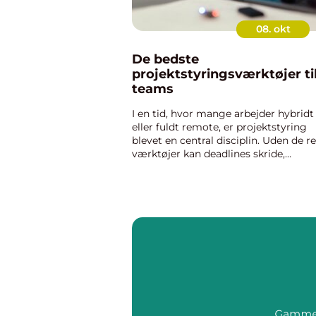
08. okt
De bedste
projektstyringsværktøjer ti
teams
I en tid, hvor mange arbejder hybridt
eller fuldt remote, er projektstyring
blevet en central disciplin. Uden de re
værktøjer kan deadlines skride,
kommunikation gå tabt og opgaver
blive overset. Projektstyringssoftwar
gø...