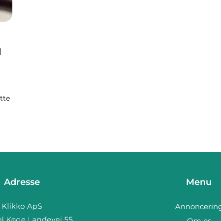
l
tte
e
Adresse
Menu
Annoncerin
Om os