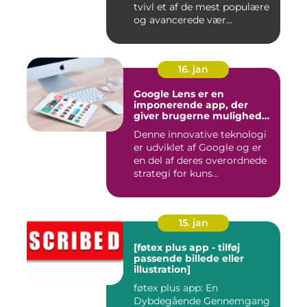
tvivl et af de mest populære
og avancerede vær...
16. jan
Google Lens er en
imponerende app, der
giver brugerne mulighed
for at få mere information
Denne innovative teknologi
om de ting, de ser, ved blot
er udviklet af Google og er
at bruge kameraet på
deres smartphone
en del af deres overordnede
strategi for kuns...
15. jan
[føtex plus app - tilføj
passende billede eller
illustration]
føtex plus app: En
Dybdegående Gennemgang