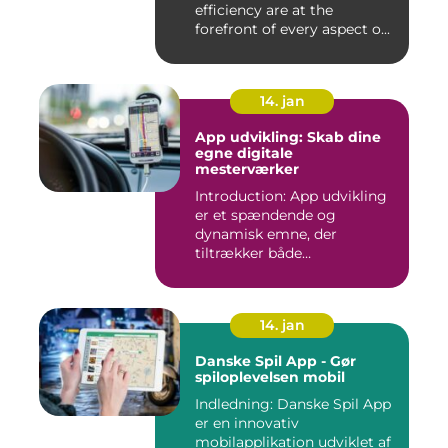
efficiency are at the
forefront of every aspect o...
14. jan
App udvikling: Skab dine
egne digitale
mesterværker
Introduction: App udvikling
er et spændende og
dynamisk emne, der
tiltrækker både
professionelle udv...
14. jan
Danske Spil App - Gør
spiloplevelsen mobil
Indledning: Danske Spil App
er en innovativ
mobilapplikation udviklet af