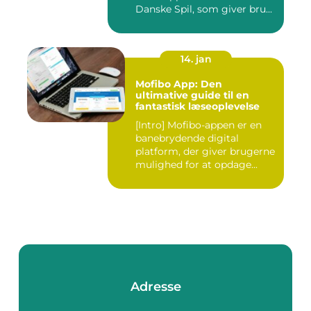
Danske Spil, som giver bru...
14. jan
Mofibo App: Den
ultimative guide til en
fantastisk læseoplevelse
[Intro] Mofibo-appen er en
banebrydende digital
platform, der giver brugerne
mulighed for at opdage...
Adresse