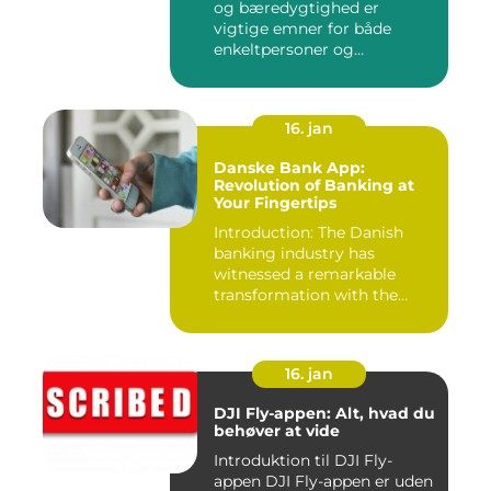
og bæredygtighed er
vigtige emner for både
enkeltpersoner og
samfundet s...
16. jan
Danske Bank App:
Revolution of Banking at
Your Fingertips
Introduction: The Danish
banking industry has
witnessed a remarkable
transformation with the
advent ...
16. jan
DJI Fly-appen: Alt, hvad du
behøver at vide
Introduktion til DJI Fly-
appen DJI Fly-appen er uden