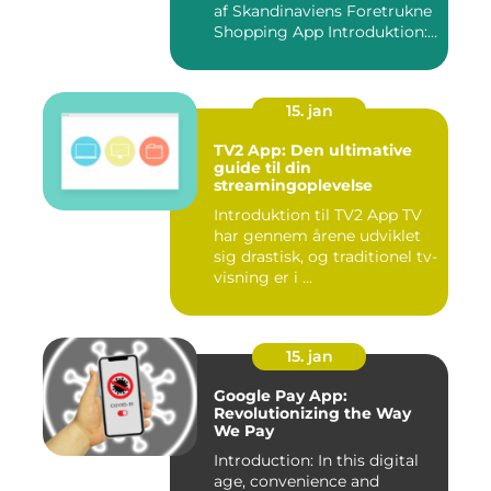
af Skandinaviens Foretrukne
Shopping App Introduktion:
Ma...
15. jan
TV2 App: Den ultimative
guide til din
streamingoplevelse
Introduktion til TV2 App TV
har gennem årene udviklet
sig drastisk, og traditionel tv-
visning er i ...
15. jan
Google Pay App:
Revolutionizing the Way
We Pay
Introduction: In this digital
age, convenience and