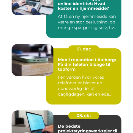
online identitet: Hvad
koster en hjemmeside?
At få en ny hjemmeside kan
være en stor beslutning, og
mange spørger sig selv, hv...
01. dec
Mobil reparation i Aalborg:
Få din telefon tilbage til
topform
I en verden hvor vores
telefoner er blevet en
uundværlig del af
dagligdagen, kan en øde...
08. okt
De bedste
projektstyringsværktøjer til