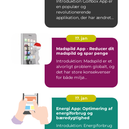
Introduktion Golfbox App er
en populær og
revolutionerende
applikation, der har ændret
den måde, go...
17. jan
Madspild App - Reducer dit
madspild og spar penge
Introduktion: Madspild er et
alvorligt problem globalt, og
det har store konsekvenser
for både miljø...
17. jan
Energi App: Optimering af
energiforbrug og
bæredygtighed
Introduktion: Energiforbrug