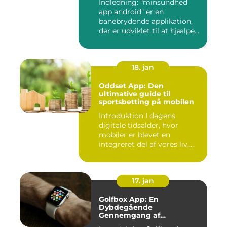
Indledning: "minsundhed
app android" er en
banebrydende applikation,
der er udviklet til at hjælpe
b...
18. jan
Oddset App: Den
ultimative guide til
sportsbetting på mobilen
Introduktion I dagens
digitale tidsalder, hvor
mobiler er blevet en
integreret del af vores liv,
er...
17. jan
Golfbox App: En
Dybdegående
Gennemgang af
Golfverdens Favoritværktøj