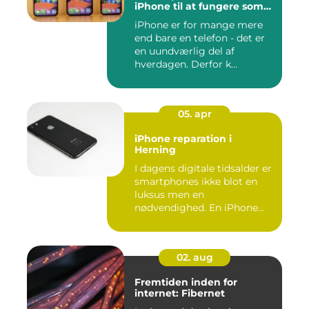
iPhone til at fungere som
ny igen
iPhone er for mange mere
end bare en telefon - det er
en uundværlig del af
hverdagen. Derfor k...
05. apr
iPhone reparation i
Herning
I dagens digitale tidsalder er
smartphones ikke blot en
luksus men en
nødvendighed. En iPhone...
02. aug
Fremtiden inden for
internet: Fibernet