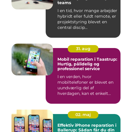
teams
I en tid, hvor mange arbejder
hybridt eller fuldt remote, er
projektstyring blevet en
central discip...
31. aug
Mobil reparation i Taastrup:
Hurtig, pålidelig og
professionel service
I en verden, hvor
mobiltelefoner er blevet en
uundværlig del af
hverdagen, kan et enkelt
uheld...
02. maj
Effektiv iPhone reparation i
Ballerup: Sådan får du din