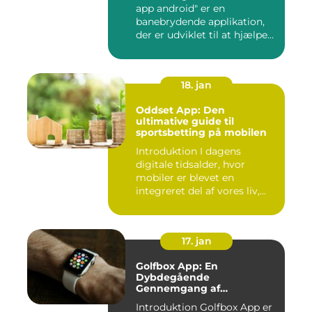
app android" er en
banebrydende applikation,
der er udviklet til at hjælpe
b...
18. jan
Oddset App: Den
ultimative guide til
sportsbetting på mobilen
Introduktion I dagens
digitale tidsalder, hvor
mobiler er blevet en
integreret del af vores liv,
er...
17. jan
Golfbox App: En
Dybdegående
Gennemgang af
Golfverdens Favoritværktøj
Introduktion Golfbox App er