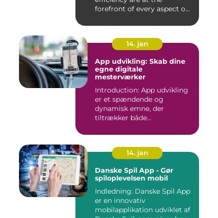
forefront of every aspect o...
14. jan
App udvikling: Skab dine
egne digitale
mesterværker
Introduction: App udvikling
er et spændende og
dynamisk emne, der
tiltrækker både
professionelle udv...
14. jan
Danske Spil App - Gør
spiloplevelsen mobil
Indledning: Danske Spil App
er en innovativ
mobilapplikation udviklet af