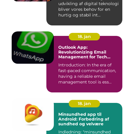
udvikling af digital teknologi
bliver vores behov for en
hurtig og stabil int...
18. jan
Outlook App:
Revolutionizing Email
Management for Tech
Enthusiasts
Introduction: In the era of
fast-paced communication,
having a reliable email
management tool is ess...
18. jan
Minsundhed app til
Android: Forbedring af
sundhed og velvære
Indledning: "minsundhed