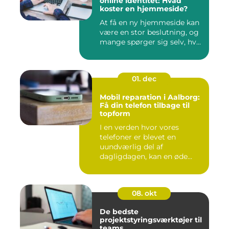
online identitet: Hvad
koster en hjemmeside?
At få en ny hjemmeside kan
være en stor beslutning, og
mange spørger sig selv, hv...
01. dec
Mobil reparation i Aalborg:
Få din telefon tilbage til
topform
I en verden hvor vores
telefoner er blevet en
uundværlig del af
dagligdagen, kan en øde...
08. okt
De bedste
projektstyringsværktøjer til
teams