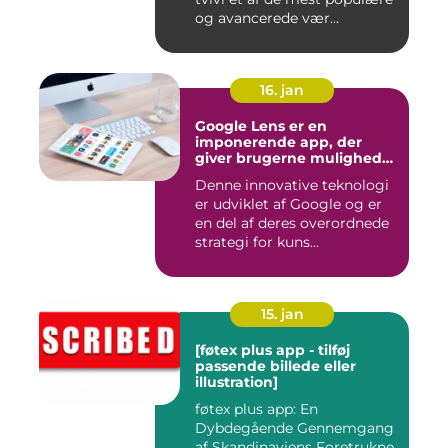
og avancerede vær...
16. jan
Google Lens er en
imponerende app, der
giver brugerne mulighed
for at få mere information
Denne innovative teknologi
om de ting, de ser, ved blot
er udviklet af Google og er
at bruge kameraet på
deres smartphone
en del af deres overordnede
strategi for kuns...
15. jan
[føtex plus app - tilføj
passende billede eller
illustration]
føtex plus app: En
Dybdegående Gennemgang
af Skandinaviens Foretrukne