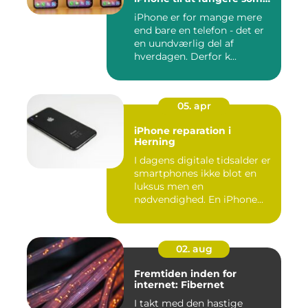
ny igen
iPhone er for mange mere
end bare en telefon - det er
en uundværlig del af
hverdagen. Derfor k...
05. apr
iPhone reparation i
Herning
I dagens digitale tidsalder er
smartphones ikke blot en
luksus men en
nødvendighed. En iPhone...
02. aug
Fremtiden inden for
internet: Fibernet
I takt med den hastige