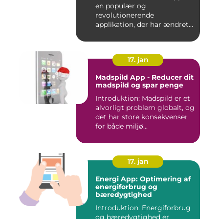
en populær og
revolutionerende
applikation, der har ændret
den måde, go...
17. jan
Madspild App - Reducer dit
madspild og spar penge
Introduktion: Madspild er et
alvorligt problem globalt, og
det har store konsekvenser
for både miljø...
17. jan
Energi App: Optimering af
energiforbrug og
bæredygtighed
Introduktion: Energiforbrug
og bæredygtighed er