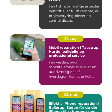
I en tid, hvor mange arbejder
hybridt eller fuldt remote, er
projektstyring blevet en
central discip...
31. aug
Mobil reparation i Taastrup:
Hurtig, pålidelig og
professionel service
I en verden, hvor
mobiltelefoner er blevet en
uundværlig del af
hverdagen, kan et enkelt
uheld...
02. maj
Effektiv iPhone reparation i
Ballerup: Sådan får du din
iPhone til at fungere som