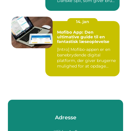
Danske Spil, som giver bru...
14. jan
Mofibo App: Den
ultimative guide til en
fantastisk læseoplevelse
[Intro] Mofibo-appen er en
banebrydende digital
platform, der giver brugerne
mulighed for at opdage...
Adresse