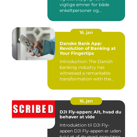
vigtige emner for både
enkeltpersoner og
samfundet s...
16. jan
Danske Bank App:
Revolution of Banking at
Your Fingertips
Introduction: The Danish
banking industry has
witnessed a remarkable
transformation with the
advent ...
16. jan
DJI Fly-appen: Alt, hvad du
behøver at vide
Introduktion til DJI Fly-
appen DJI Fly-appen er uden
tvivl et af de mest populære