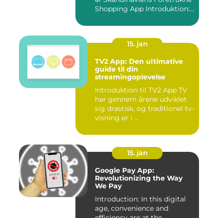
Shopping App Introduktion:
Ma...
15. jan
TV2 App: Den ultimative
guide til din
streamingoplevelse
Introduktion til TV2 App TV
har gennem årene udviklet
sig drastisk, og traditionel tv-
visning er i ...
15. jan
Google Pay App:
Revolutionizing the Way
We Pay
Introduction: In this digital
age, convenience and
efficiency are at the