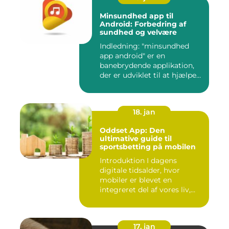
Minsundhed app til
Android: Forbedring af
sundhed og velvære
Indledning: "minsundhed
app android" er en
banebrydende applikation,
der er udviklet til at hjælpe
b...
18. jan
Oddset App: Den
ultimative guide til
sportsbetting på mobilen
Introduktion I dagens
digitale tidsalder, hvor
mobiler er blevet en
integreret del af vores liv,
er...
17. jan