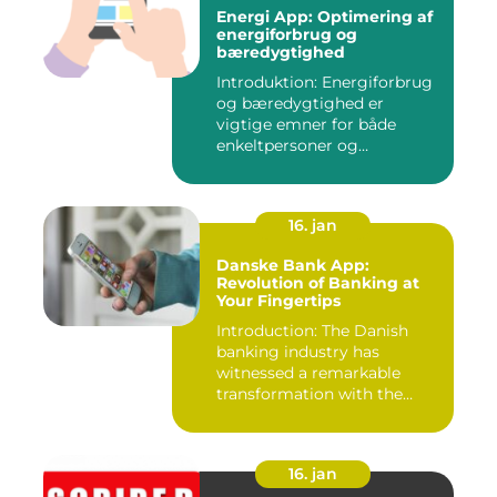
Energi App: Optimering af
energiforbrug og
bæredygtighed
Introduktion: Energiforbrug
og bæredygtighed er
vigtige emner for både
enkeltpersoner og
samfundet s...
16. jan
Danske Bank App:
Revolution of Banking at
Your Fingertips
Introduction: The Danish
banking industry has
witnessed a remarkable
transformation with the
advent ...
16. jan