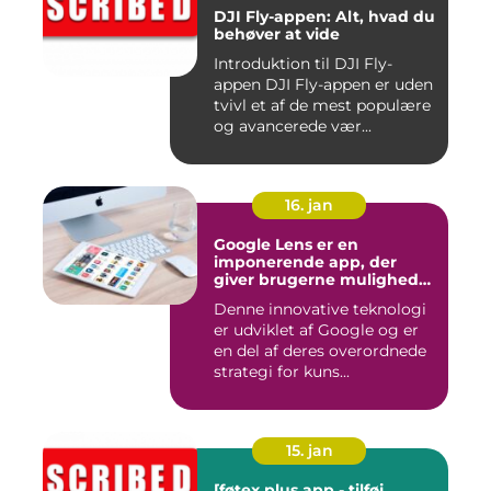
DJI Fly-appen: Alt, hvad du
behøver at vide
Introduktion til DJI Fly-
appen DJI Fly-appen er uden
tvivl et af de mest populære
og avancerede vær...
16. jan
Google Lens er en
imponerende app, der
giver brugerne mulighed
for at få mere information
Denne innovative teknologi
om de ting, de ser, ved blot
er udviklet af Google og er
at bruge kameraet på
deres smartphone
en del af deres overordnede
strategi for kuns...
15. jan
[føtex plus app - tilføj