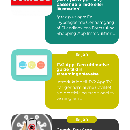
passende billede eller
illustration]
føtex plus app: En
Dybdegående Gennemgang
af Skandinaviens Foretrukne
Shopping App Introduktion:
Ma...
15. jan
TV2 App: Den ultimative
guide til din
streamingoplevelse
Introduktion til TV2 App TV
har gennem årene udviklet
sig drastisk, og traditionel tv-
visning er i ...
15. jan
Google Pay App: