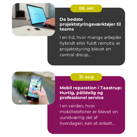
08. okt
De bedste
projektstyringsværktøjer til
teams
I en tid, hvor mange arbejder
hybridt eller fuldt remote, er
projektstyring blevet en
central discip...
31. aug
Mobil reparation i Taastrup:
Hurtig, pålidelig og
professionel service
I en verden, hvor
mobiltelefoner er blevet en
uundværlig del af
hverdagen, kan et enkelt
uheld...