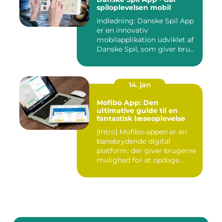
spiloplevelsen mobil
Indledning: Danske Spil App
er en innovativ
mobilapplikation udviklet af
Danske Spil, som giver bru...
14. jan
Mofibo App: Den
ultimative guide til en
fantastisk læseoplevelse
[Intro] Mofibo-appen er en
banebrydende digital
platform, der giver brugerne
mulighed for at opdage...