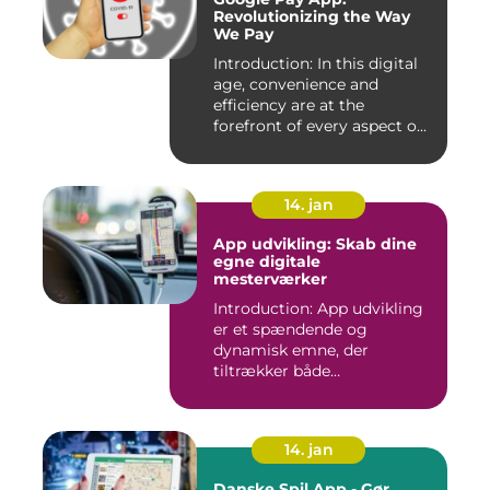
Revolutionizing the Way
We Pay
Introduction: In this digital
age, convenience and
efficiency are at the
forefront of every aspect o...
14. jan
App udvikling: Skab dine
egne digitale
mesterværker
Introduction: App udvikling
er et spændende og
dynamisk emne, der
tiltrækker både
professionelle udv...
14. jan
Danske Spil App - Gør