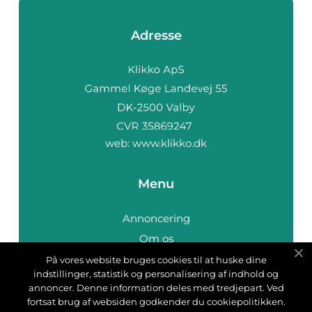
Adresse
web:
www.klikko.dk
Menu
Annoncering
Om os
Cookies
På vores website bruges cookies til at huske dine
indstillinger, statistik og personalisering af indhold og
Kontakt os
annoncer. Denne information deles med tredjepart. Ved
Sitemap
fortsat brug af websiden godkender du cookiepolitikken.