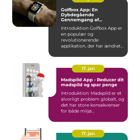
Golfbox App: En
Dybdegående
Gennemgang af
Golfverdens Favoritværktøj
Introduktion Golfbox App er
en populær og
revolutionerende
applikation, der har ændret
den måde, go...
17. jan
Madspild App - Reducer dit
madspild og spar penge
Introduktion: Madspild er et
alvorligt problem globalt, og
det har store konsekvenser
for både miljø...
17. jan