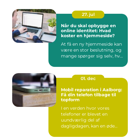
27. jul
Når du skal opbygge en
online identitet: Hvad
koster en hjemmeside?
At få en ny hjemmeside kan
være en stor beslutning, og
mange spørger sig selv, hv...
01. dec
Mobil reparation i Aalborg:
Få din telefon tilbage til
topform
I en verden hvor vores
telefoner er blevet en
uundværlig del af
dagligdagen, kan en øde...