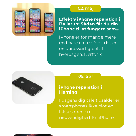
02. maj
Effektiv iPhone reparation i
Ballerup: Sådan får du din
iPhone til at fungere som
ny igen
iPhone er for mange mere
end bare en telefon - det er
en uundværlig del af
hverdagen. Derfor k...
05. apr
iPhone reparation i
Herning
I dagens digitale tidsalder er
smartphones ikke blot en
luksus men en
nødvendighed. En iPhone...