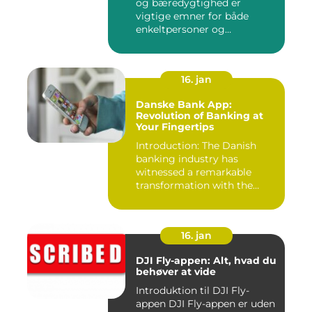
og bæredygtighed er
vigtige emner for både
enkeltpersoner og
samfundet s...
16. jan
Danske Bank App:
Revolution of Banking at
Your Fingertips
Introduction: The Danish
banking industry has
witnessed a remarkable
transformation with the
advent ...
16. jan
DJI Fly-appen: Alt, hvad du
behøver at vide
Introduktion til DJI Fly-
appen DJI Fly-appen er uden