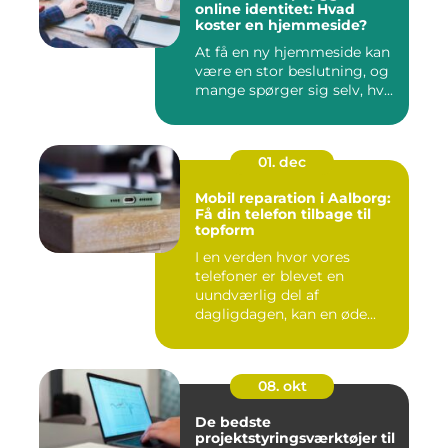
online identitet: Hvad
koster en hjemmeside?
At få en ny hjemmeside kan
være en stor beslutning, og
mange spørger sig selv, hv...
01. dec
Mobil reparation i Aalborg:
Få din telefon tilbage til
topform
I en verden hvor vores
telefoner er blevet en
uundværlig del af
dagligdagen, kan en øde...
08. okt
De bedste
projektstyringsværktøjer til