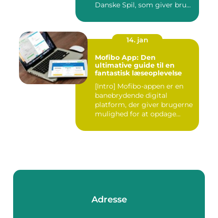
Danske Spil, som giver bru...
14. jan
Mofibo App: Den
ultimative guide til en
fantastisk læseoplevelse
[Intro] Mofibo-appen er en
banebrydende digital
platform, der giver brugerne
mulighed for at opdage...
Adresse