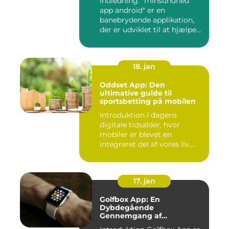
Indledning: "minsundhed
app android" er en
banebrydende applikation,
der er udviklet til at hjælpe
b...
18. jan
Oddset App: Den
ultimative guide til
sportsbetting på mobilen
Introduktion I dagens
digitale tidsalder, hvor
mobiler er blevet en
integreret del af vores liv,
er...
17. jan
Golfbox App: En
Dybdegående
Gennemgang af
Golfverdens Favoritværktøj