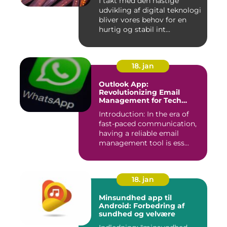
I takt med den hastige
udvikling af digital teknologi
bliver vores behov for en
hurtig og stabil int...
18. jan
Outlook App:
Revolutionizing Email
Management for Tech
Enthusiasts
Introduction: In the era of
fast-paced communication,
having a reliable email
management tool is ess...
18. jan
Minsundhed app til
Android: Forbedring af
sundhed og velvære