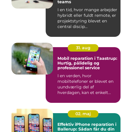
teams
I en tid, hvor mange arbejder
hybridt eller fuldt remote, er
projektstyring blevet en
central discip...
31. aug
Mobil reparation i Taastrup:
Hurtig, pålidelig og
professionel service
I en verden, hvor
mobiltelefoner er blevet en
uundværlig del af
hverdagen, kan et enkelt
uheld...
02. maj
Effektiv iPhone reparation i
Ballerup: Sådan får du din