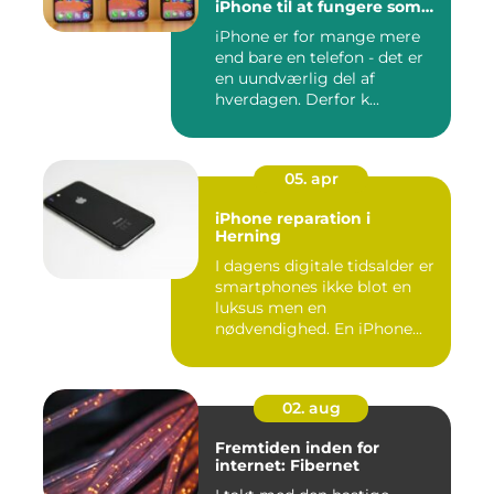
iPhone til at fungere som
ny igen
iPhone er for mange mere
end bare en telefon - det er
en uundværlig del af
hverdagen. Derfor k...
05. apr
iPhone reparation i
Herning
I dagens digitale tidsalder er
smartphones ikke blot en
luksus men en
nødvendighed. En iPhone...
02. aug
Fremtiden inden for
internet: Fibernet