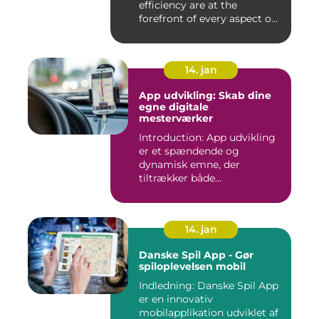
efficiency are at the
forefront of every aspect o...
14. jan
App udvikling: Skab dine
egne digitale
mesterværker
Introduction: App udvikling
er et spændende og
dynamisk emne, der
tiltrækker både
professionelle udv...
14. jan
Danske Spil App - Gør
spiloplevelsen mobil
Indledning: Danske Spil App
er en innovativ
mobilapplikation udviklet af