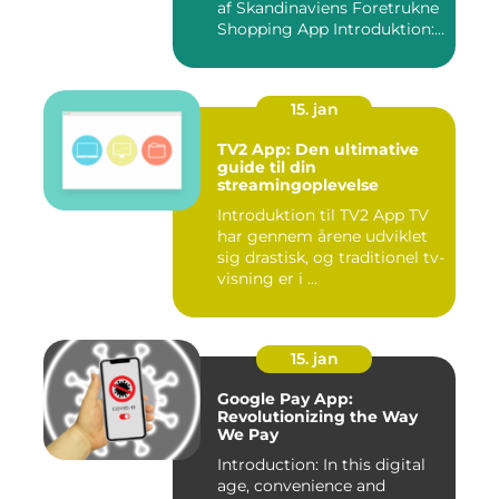
af Skandinaviens Foretrukne
Shopping App Introduktion:
Ma...
15. jan
TV2 App: Den ultimative
guide til din
streamingoplevelse
Introduktion til TV2 App TV
har gennem årene udviklet
sig drastisk, og traditionel tv-
visning er i ...
15. jan
Google Pay App:
Revolutionizing the Way
We Pay
Introduction: In this digital
age, convenience and