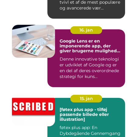
tvivl et af de mest populære
og avancerede vær...
16. jan
Google Lens er en
imponerende app, der
giver brugerne mulighed
for at få mere information
Denne innovative teknologi
om de ting, de ser, ved blot
er udviklet af Google og er
at bruge kameraet på
deres smartphone
en del af deres overordnede
strategi for kuns...
15. jan
[føtex plus app - tilføj
passende billede eller
illustration]
føtex plus app: En
Dybdegående Gennemgang