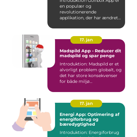
Introduktion Golfbox App er
en populær og
revolutionerende
applikation, der har ændret
den måde, go...
17. jan
Madspild App - Reducer dit
madspild og spar penge
Introduktion: Madspild er et
alvorligt problem globalt, og
det har store konsekvenser
for både miljø...
17. jan
Energi App: Optimering af
energiforbrug og
bæredygtighed
Introduktion: Energiforbrug