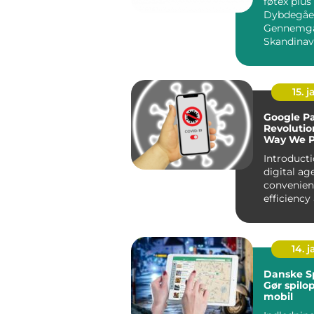
føtex plus
Dybdegåe
Gennemga
Skandinav
Foretrukn
App Introduktion:
Ma...
15. j
Google P
Revolutio
Way We 
Introducti
digital age
convenien
efficiency
forefront 
aspect o...
14. 
Danske Sp
Gør spilo
mobil