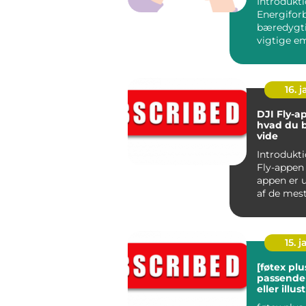
Introdukti
Energifor
bæredygti
vigtige e
både enke
og samfund
16. j
DJI Fly-a
hvad du 
vide
Introdukti
Fly-appen DJI Fly
appen er u
af de mes
og avancer
15. j
[føtex plus
passende 
eller illus