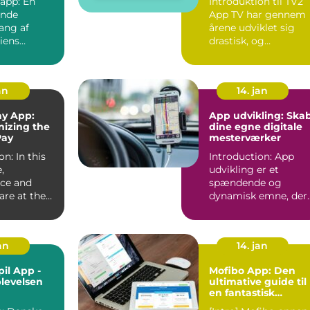
 app: En
Introduktion til TV2
nde
App TV har gennem
ng af
årene udviklet sig
iens
drastisk, og
e Shopping
traditionel tv-visning
er i ...
an
14. jan
ay App:
App udvikling: Ska
nizing the
dine egne digitale
Pay
mesterværker
on: In this
Introduction: App
,
udvikling er et
ce and
spændende og
 are at the
dynamisk emne, der
of every
tiltrækker både
professionelle udv...
jan
14. jan
il App -
Mofibo App: Den
plevelsen
ultimative guide til
en fantastisk
læseoplevelse