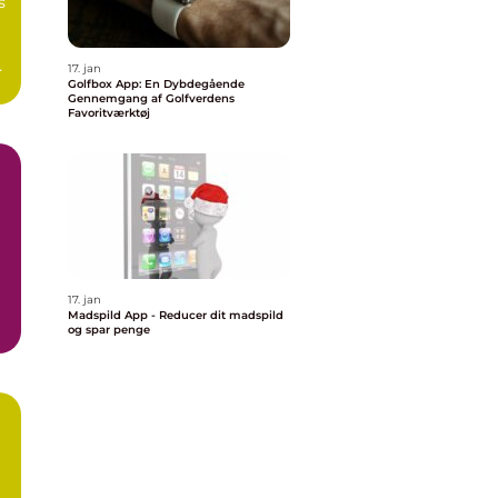
17. jan
Golfbox App: En Dybdegående
Gennemgang af Golfverdens
Favoritværktøj
17. jan
Madspild App - Reducer dit madspild
og spar penge