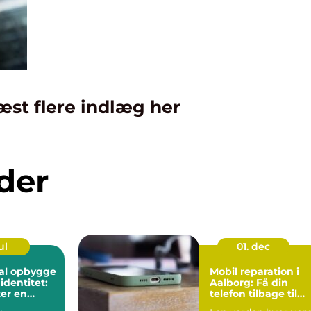
æst flere indlæg her
der
ul
01. dec
kal opbygge
Mobil reparation i
identitet:
Aalborg: Få din
er en
telefon tilbage til
de?
topform