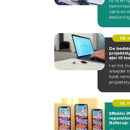
At få en n
hjemmesi
være en s
beslutnin
spørger sig
08. 
De bedst
projektst
øjer til t
I en tid, 
arbejder h
fuldt remo
projektsty
en central 
02. 
Effektiv 
reparation
Ballerup:
du din iPh