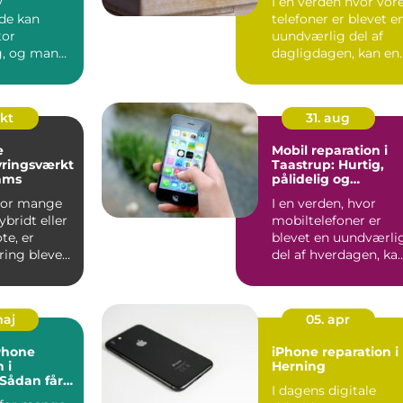
y
I en verden hvor vor
de kan
telefoner er blevet e
tor
uundværlig del af
g, og mange
dagligdagen, kan en
 selv, hv...
øde...
okt
31. aug
e
Mobil reparation i
yringsværkt
Taastrup: Hurtig,
eams
pålidelig og
professionel service
hvor mange
I en verden, hvor
ybridt eller
mobiltelefoner er
te, er
blevet en uundværli
ring blevet
del af hverdagen, ka
discip...
et enkelt uheld...
maj
05. apr
iPhone
iPhone reparation i
 i
Herning
 Sådan får
I dagens digitale
one til at