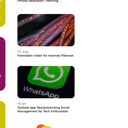
es
iPhone reparation i Herning
n
02. aug
Fremtiden inden for internet: Fibernet
g
n
18. jan
Outlook App: Revolutionizing Email
Management for Tech Enthusiasts