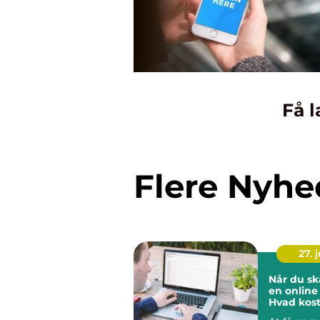
Få l
Flere Nyhe
27. j
Når du s
en online 
Hvad kost
hjemmesi