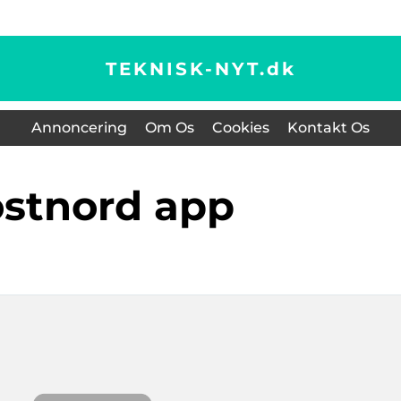
TEKNISK-NYT.
dk
Annoncering
Om Os
Cookies
Kontakt Os
ostnord app