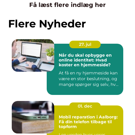
Få læst flere indlæg her
Flere Nyheder
27. jul
Når du skal opbygge en
online identitet: Hvad
koster en hjemmeside?
At få en ny hjemmeside kan
være en stor beslutning, og
mange spørger sig selv, hv...
01. dec
Mobil reparation i Aalborg:
Få din telefon tilbage til
topform
I en verden hvor vores