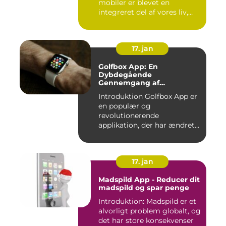
mobiler er blevet en
integreret del af vores liv,
er...
17. jan
Golfbox App: En
Dybdegående
Gennemgang af
Golfverdens Favoritværktøj
Introduktion Golfbox App er
en populær og
revolutionerende
applikation, der har ændret
den måde, go...
17. jan
Madspild App - Reducer dit
madspild og spar penge
Introduktion: Madspild er et
alvorligt problem globalt, og
det har store konsekvenser