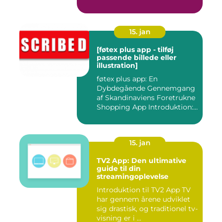
15. jan
[føtex plus app - tilføj
passende billede eller
illustration]
føtex plus app: En
Dybdegående Gennemgang
af Skandinaviens Foretrukne
Shopping App Introduktion:
Ma...
15. jan
TV2 App: Den ultimative
guide til din
streamingoplevelse
Introduktion til TV2 App TV
har gennem årene udviklet
sig drastisk, og traditionel tv-
visning er i ...