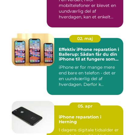
mobiltelefoner er blevet en
uundværlig del af
hverdagen, kan et enkelt
uheld...
02. maj
Effektiv iPhone reparation i
Ballerup: Sådan får du din
iPhone til at fungere som
ny igen
iPhone er for mange mere
end bare en telefon - det er
en uundværlig del af
hverdagen. Derfor k...
05. apr
iPhone reparation i
Herning
I dagens digitale tidsalder er