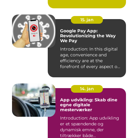
15. jan
Google Pay App:
Revolutionizing the Way
We Pay
Introduction: In this digital
age, convenience and
efficiency are at the
forefront of every aspect o...
14. jan
App udvikling: Skab dine
egne digitale
mesterværker
Introduction: App udvikling
er et spændende og
dynamisk emne, der
tiltrækker både