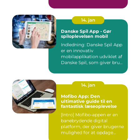
professionelle udv...
14. jan
Danske Spil App - Gør
spiloplevelsen mobil
Indledning: Danske Spil App
er en innovativ
mobilapplikation udviklet af
Danske Spil, som giver bru...
14. jan
Mofibo App: Den
ultimative guide til en
fantastisk læseoplevelse
[Intro] Mofibo-appen er en
banebrydende digital
platform, der giver brugerne
mulighed for at opdage...