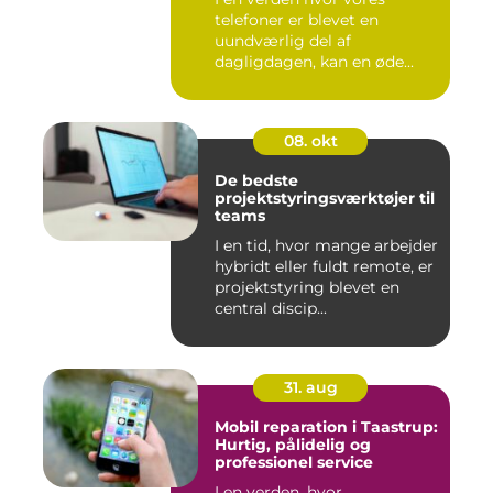
telefoner er blevet en
uundværlig del af
dagligdagen, kan en øde...
08. okt
De bedste
projektstyringsværktøjer til
teams
I en tid, hvor mange arbejder
hybridt eller fuldt remote, er
projektstyring blevet en
central discip...
31. aug
Mobil reparation i Taastrup:
Hurtig, pålidelig og
professionel service
I en verden, hvor