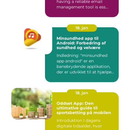
having a reliable email
management tool is ess...
18. jan
Minsundhed app til
Android: Forbedring af
sundhed og velvære
Indledning: "minsundhed
app android" er en
banebrydende applikation,
der er udviklet til at hjælpe
b...
18. jan
Oddset App: Den
ultimative guide til
sportsbetting på mobilen
Introduktion I dagens
digitale tidsalder, hvor