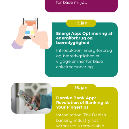
for både miljø...
17. jan
Energi App: Optimering af
energiforbrug og
bæredygtighed
Introduktion: Energiforbrug
og bæredygtighed er
vigtige emner for både
enkeltpersoner og
samfundet s...
16. jan
Danske Bank App:
Revolution of Banking at
Your Fingertips
Introduction: The Danish
banking industry has
witnessed a remarkable