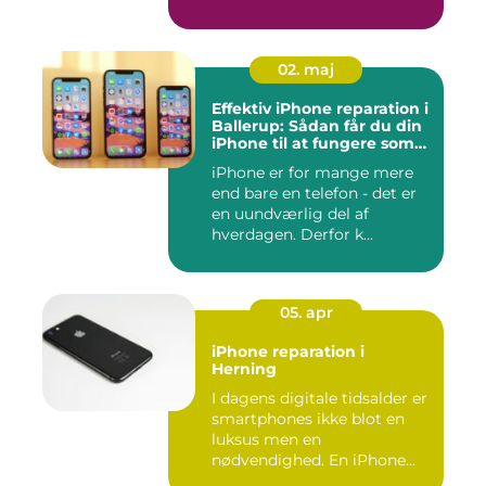
uheld...
02. maj
Effektiv iPhone reparation i
Ballerup: Sådan får du din
iPhone til at fungere som
ny igen
iPhone er for mange mere
end bare en telefon - det er
en uundværlig del af
hverdagen. Derfor k...
05. apr
iPhone reparation i
Herning
I dagens digitale tidsalder er
smartphones ikke blot en
luksus men en
nødvendighed. En iPhone...