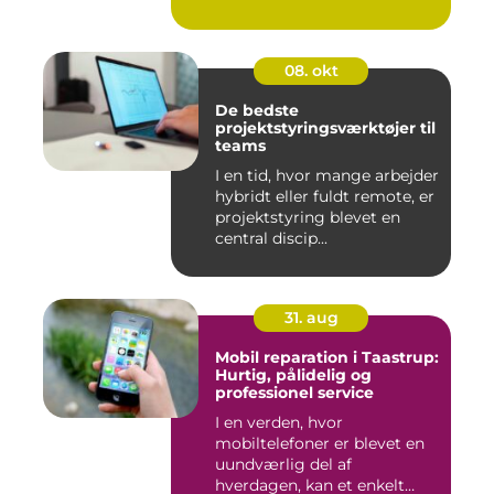
08. okt
De bedste
projektstyringsværktøjer til
teams
I en tid, hvor mange arbejder
hybridt eller fuldt remote, er
projektstyring blevet en
central discip...
31. aug
Mobil reparation i Taastrup:
Hurtig, pålidelig og
professionel service
I en verden, hvor
mobiltelefoner er blevet en
uundværlig del af
hverdagen, kan et enkelt