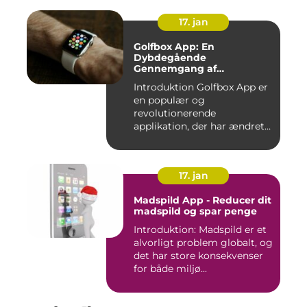
17. jan
Golfbox App: En
Dybdegående
Gennemgang af
Golfverdens Favoritværktøj
Introduktion Golfbox App er
en populær og
revolutionerende
applikation, der har ændret
den måde, go...
17. jan
Madspild App - Reducer dit
madspild og spar penge
Introduktion: Madspild er et
alvorligt problem globalt, og
det har store konsekvenser
for både miljø...