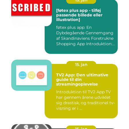
15. jan
[føtex plus app - tilføj
passende billede eller
illustration]
føtex plus app: En
Dybdegående Gennemgang
af Skandinaviens Foretrukne
Shopping App Introduktion:
Ma...
15. jan
TV2 App: Den ultimative
guide til din
streamingoplevelse
Introduktion til TV2 App TV
har gennem årene udviklet
sig drastisk, og traditionel tv-
visning er i ...