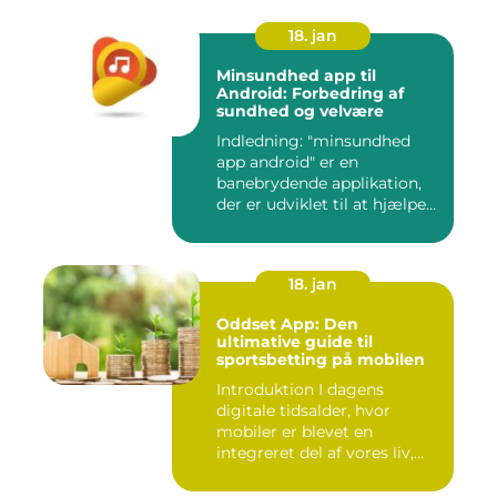
18. jan
Minsundhed app til
Android: Forbedring af
sundhed og velvære
Indledning: "minsundhed
app android" er en
banebrydende applikation,
der er udviklet til at hjælpe
b...
18. jan
Oddset App: Den
ultimative guide til
sportsbetting på mobilen
Introduktion I dagens
digitale tidsalder, hvor
mobiler er blevet en
integreret del af vores liv,
er...