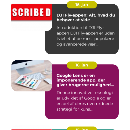
16. jan
DJI Fly-appen: Alt, hvad du
behøver at vide
Introduktion til DJI Fly-
appen DJI Fly-appen er uden
tvivl et af de mest populære
og avancerede vær...
16. jan
Google Lens er en
imponerende app, der
giver brugerne mulighed
for at få mere information
Denne innovative teknologi
om de ting, de ser, ved blot
er udviklet af Google og er
at bruge kameraet på
deres smartphone
en del af deres overordnede
strategi for kuns...