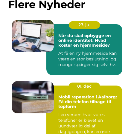
Flere Nyheder
27. jul
Når du skal opbygge en
online identitet: Hvad
koster en hjemmeside?
At få en ny hjemmeside kan
være en stor beslutning, og
mange spørger sig selv, hv...
01. dec
Mobil reparation i Aalborg:
Få din telefon tilbage til
topform
I en verden hvor vores
telefoner er blevet en
uundværlig del af
dagligdagen, kan en øde...