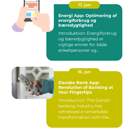
17. jan
Energi App: Optimering af
energiforbrug og
bæredygtighed
Introduktion: Energiforbrug
og bæredygtighed er
vigtige emner for både
enkeltpersoner og
samfundet s...
16. jan
Danske Bank App:
Revolution of Banking at
Your Fingertips
Introduction: The Danish
banking industry has
witnessed a remarkable
transformation with the
advent ...