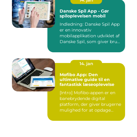
14. jan
Danske Spil App - Gør
spiloplevelsen mobil
Indledning: Danske Spil App
er en innovativ
mobilapplikation udviklet af
Danske Spil, som giver bru...
14. jan
Mofibo App: Den
ultimative guide til en
fantastisk læseoplevelse
[Intro] Mofibo-appen er en
banebrydende digital
platform, der giver brugerne
mulighed for at opdage...