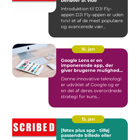
behøver at vide
Introduktion til DJI Fly-
appen DJI Fly-appen er uden
tvivl et af de mest populære
og avancerede vær...
16. jan
Google Lens er en
imponerende app, der
giver brugerne mulighed
for at få mere information
Denne innovative teknologi
om de ting, de ser, ved blot
er udviklet af Google og er
at bruge kameraet på
deres smartphone
en del af deres overordnede
strategi for kuns...
15. jan
[føtex plus app - tilføj
passende billede eller