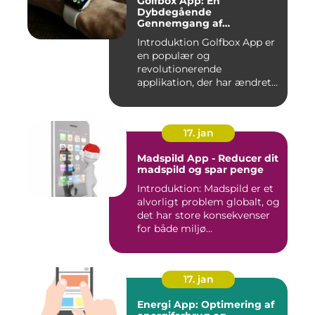
Golfbox App: En
Dybdegående
Gennemgang af
Golfverdens Favoritværktøj
Introduktion Golfbox App er
en populær og
revolutionerende
applikation, der har ændret
den måde, go...
17. jan
Madspild App - Reducer dit
madspild og spar penge
Introduktion: Madspild er et
alvorligt problem globalt, og
det har store konsekvenser
for både miljø...
17. jan
Energi App: Optimering af