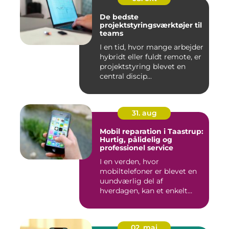
De bedste
projektstyringsværktøjer til
teams
I en tid, hvor mange arbejder
hybridt eller fuldt remote, er
projektstyring blevet en
central discip...
31. aug
Mobil reparation i Taastrup:
Hurtig, pålidelig og
professionel service
I en verden, hvor
mobiltelefoner er blevet en
uundværlig del af
hverdagen, kan et enkelt
uheld...
02. maj