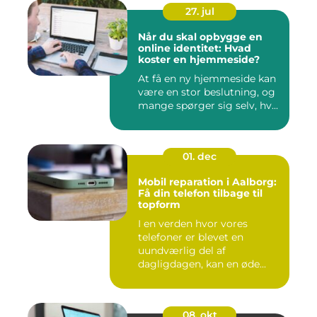
27. jul
Når du skal opbygge en
online identitet: Hvad
koster en hjemmeside?
At få en ny hjemmeside kan
være en stor beslutning, og
mange spørger sig selv, hv...
01. dec
Mobil reparation i Aalborg:
Få din telefon tilbage til
topform
I en verden hvor vores
telefoner er blevet en
uundværlig del af
dagligdagen, kan en øde...
08. okt