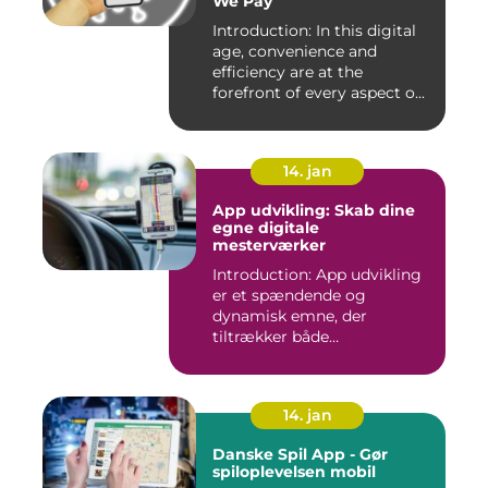
We Pay
Introduction: In this digital
age, convenience and
efficiency are at the
forefront of every aspect o...
14. jan
App udvikling: Skab dine
egne digitale
mesterværker
Introduction: App udvikling
er et spændende og
dynamisk emne, der
tiltrækker både
professionelle udv...
14. jan
Danske Spil App - Gør
spiloplevelsen mobil