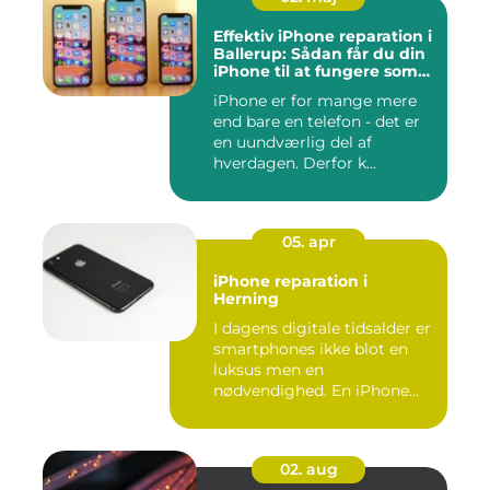
Effektiv iPhone reparation i
Ballerup: Sådan får du din
iPhone til at fungere som
ny igen
iPhone er for mange mere
end bare en telefon - det er
en uundværlig del af
hverdagen. Derfor k...
05. apr
iPhone reparation i
Herning
I dagens digitale tidsalder er
smartphones ikke blot en
luksus men en
nødvendighed. En iPhone...
02. aug