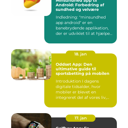
Minsundhed app til
Android: Forbedring af
sundhed og velvære
Indledning: "minsundhed
app android" er en
banebrydende applikation,
der er udviklet til at hjælpe
b...
18. jan
Oddset App: Den
ultimative guide til
sportsbetting på mobilen
Introduktion I dagens
digitale tidsalder, hvor
mobiler er blevet en
integreret del af vores liv,
er...
17. jan