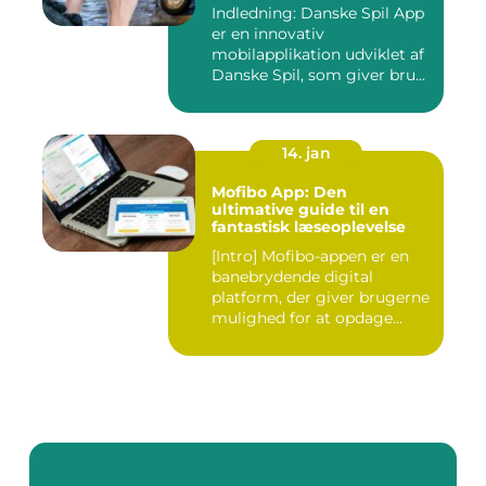
Indledning: Danske Spil App
er en innovativ
mobilapplikation udviklet af
Danske Spil, som giver bru...
14. jan
Mofibo App: Den
ultimative guide til en
fantastisk læseoplevelse
[Intro] Mofibo-appen er en
banebrydende digital
platform, der giver brugerne
mulighed for at opdage...