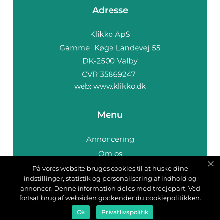
Adresse
web:
www.klikko.dk
Menu
Annoncering
Om os
Cookies
På vores website bruges cookies til at huske dine
indstillinger, statistik og personalisering af indhold og
Kontakt os
annoncer. Denne information deles med tredjepart. Ved
Sitemap
fortsat brug af websiden godkender du cookiepolitikken.
Ok
Privatlivspolitik