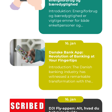
energiforbrug og
bæredygtighed
Introduktion: Energiforbrug
og bæredygtighed er
vigtige emner for både
enkeltpersoner og
samfundet s...
16. jan
Danske Bank App:
Revolution of Banking at
Your Fingertips
Introduction: The Danish
banking industry has
witnessed a remarkable
transformation with the
advent ...
16. jan
DJI Fly-appen: Alt, hvad du