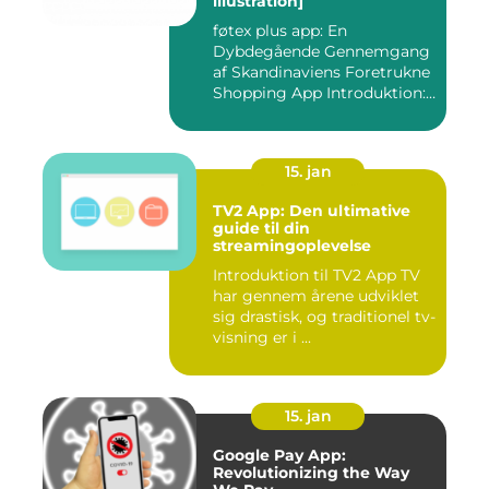
illustration]
føtex plus app: En
Dybdegående Gennemgang
af Skandinaviens Foretrukne
Shopping App Introduktion:
Ma...
15. jan
TV2 App: Den ultimative
guide til din
streamingoplevelse
Introduktion til TV2 App TV
har gennem årene udviklet
sig drastisk, og traditionel tv-
visning er i ...
15. jan
Google Pay App:
Revolutionizing the Way