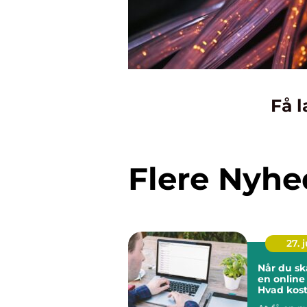
Få l
Flere Nyhe
27. j
Når du s
en online 
Hvad kost
hjemmesi