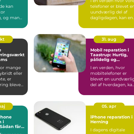
y
I en verden hvor vor
de kan
telefoner er blevet e
tor
uundværlig del af
g, og mange
dagligdagen, kan en
 selv, hv...
øde...
okt
31. aug
e
Mobil reparation i
yringsværkt
Taastrup: Hurtig,
eams
pålidelig og
professionel service
hvor mange
I en verden, hvor
ybridt eller
mobiltelefoner er
te, er
blevet en uundværli
ring blevet
del af hverdagen, ka
discip...
et enkelt uheld...
maj
05. apr
iPhone
iPhone reparation i
 i
Herning
 Sådan får
I dagens digitale
one til at