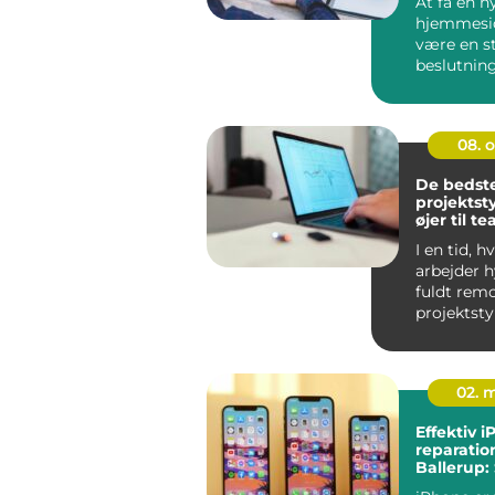
At få en n
hjemmesi
være en s
beslutnin
spørger sig
08. 
De bedst
projektst
øjer til t
I en tid, 
arbejder h
fuldt remo
projektsty
en central 
02. 
Effektiv 
reparation
Ballerup:
du din iPh