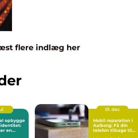
æst flere indlæg her
der
ul
01. dec
kal opbygge
Mobil reparation i
identitet:
Aalborg: Få din
er en
telefon tilbage til
de?
topform