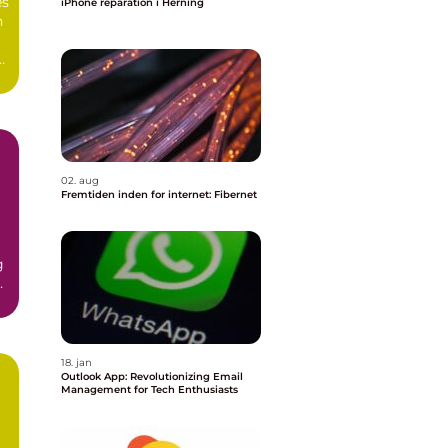
es
iPhone reparation i Herning
n
02. aug
Fremtiden inden for internet: Fibernet
g
n
18. jan
Outlook App: Revolutionizing Email
Management for Tech Enthusiasts