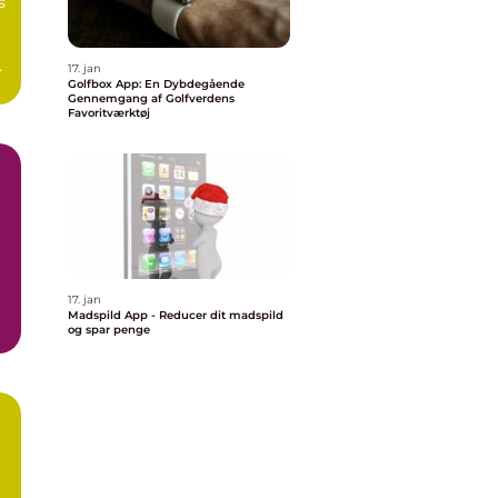
17. jan
Golfbox App: En Dybdegående
Gennemgang af Golfverdens
Favoritværktøj
17. jan
Madspild App - Reducer dit madspild
og spar penge