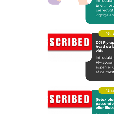
Introdukti
Energifor
bæredygti
vigtige e
både enke
og samfund
16. j
DJI Fly-a
hvad du 
vide
Introdukti
Fly-appen DJI Fly
appen er u
af de mes
og avancer
15. j
[føtex plus
passende 
eller illus