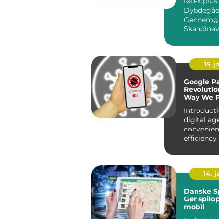
føtex plus
Dybdegåe
Gennemga
Skandinav
Foretrukn
App Introduktion:
Ma...
15. j
Google P
Revolutio
Way We 
Introducti
digital age
convenien
efficiency
forefront 
aspect o...
14. 
Danske Sp
Gør spilo
mobil