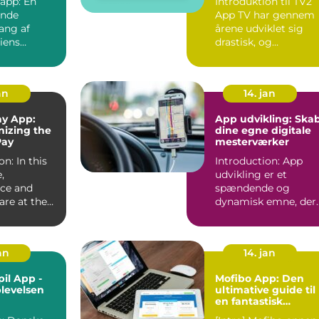
 app: En
Introduktion til TV2
nde
App TV har gennem
ng af
årene udviklet sig
iens
drastisk, og
e Shopping
traditionel tv-visning
er i ...
an
14. jan
ay App:
App udvikling: Ska
nizing the
dine egne digitale
Pay
mesterværker
on: In this
Introduction: App
,
udvikling er et
ce and
spændende og
 are at the
dynamisk emne, der
of every
tiltrækker både
professionelle udv...
jan
14. jan
il App -
Mofibo App: Den
plevelsen
ultimative guide til
en fantastisk
læseoplevelse