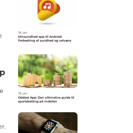
18. jan
e
Minsundhed app til Android:
Forbedring af sundhed og velvære
pp
pe
18. jan
Oddset App: Den ultimative guide til
sportsbetting på mobilen
g
r.