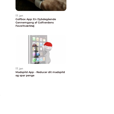
17. jan
Golfbox App: En Dybdegående
Gennemgang af Golfverdens
Favoritværktøj
17. jan
Madspild App - Reducer dit madspild
og spar penge
t