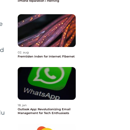
iPhone reparation i Herning
e
ed
02. aug
Fremtiden inden for internet: Fibernet
18. jan
Outlook App: Revolutionizing Email
du
Management for Tech Enthusiasts