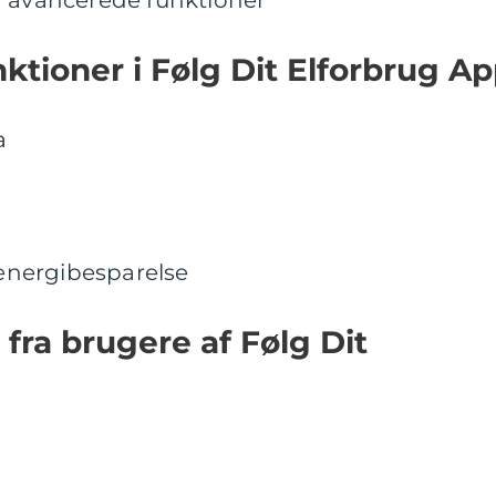
g avancerede funktioner
nktioner i Følg Dit Elforbrug A
a
 energibesparelse
 fra brugere af Følg Dit