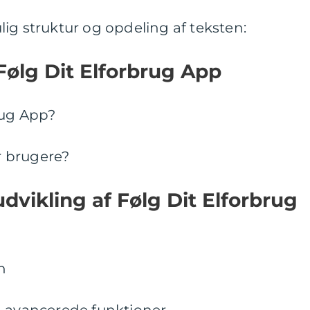
ig struktur og opdeling af teksten:
l Følg Dit Elforbrug App
rug App?
or brugere?
udvikling af Følg Dit Elforbrug
n