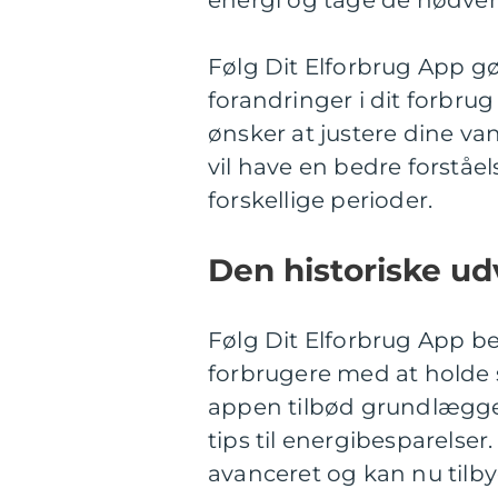
energi og tage de nødvend
Følg Dit Elforbrug App g
forandringer i dit forbrug
ønsker at justere dine van
vil have en bedre forståel
forskellige perioder.
Den historiske ud
Følg Dit Elforbrug App b
forbrugere med at holde s
appen tilbød grundlægge
tips til energibesparelse
avanceret og kan nu tilby