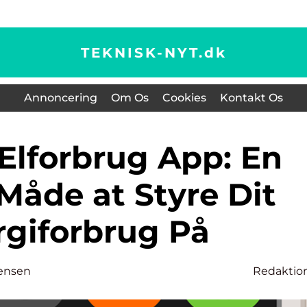
TEKNISK-NYT.
dk
Annoncering
Om Os
Cookies
Kontakt Os
Måde at Styre Dit
rgiforbrug På
ensen
Redaktio