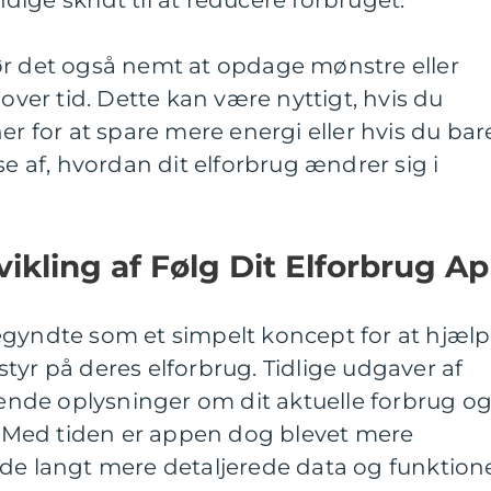
ige skridt til at reducere forbruget.
ør det også nemt at opdage mønstre eller
 over tid. Dette kan være nyttigt, hvis du
er for at spare mere energi eller hvis du bar
se af, hvordan dit elforbrug ændrer sig i
vikling af Følg Dit Elforbrug A
egyndte som et simpelt koncept for at hjæl
tyr på deres elforbrug. Tidlige udgaver af
nde oplysninger om dit aktuelle forbrug o
r. Med tiden er appen dog blevet mere
de langt mere detaljerede data og funktione