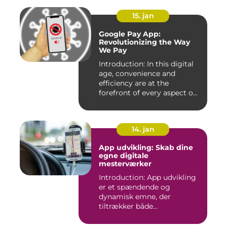
15. jan
Google Pay App:
Revolutionizing the Way
We Pay
Introduction: In this digital
age, convenience and
efficiency are at the
forefront of every aspect o...
14. jan
App udvikling: Skab dine
egne digitale
mesterværker
Introduction: App udvikling
er et spændende og
dynamisk emne, der
tiltrækker både
professionelle udv...