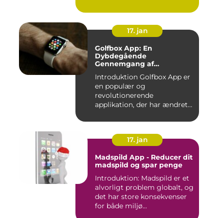
er...
17. jan
Golfbox App: En
Dybdegående
Gennemgang af
Golfverdens Favoritværktøj
Introduktion Golfbox App er
en populær og
revolutionerende
applikation, der har ændret
den måde, go...
17. jan
Madspild App - Reducer dit
madspild og spar penge
Introduktion: Madspild er et
alvorligt problem globalt, og
det har store konsekvenser
for både miljø...