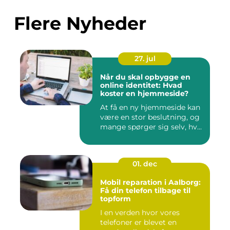
Flere Nyheder
27. jul
Når du skal opbygge en
online identitet: Hvad
koster en hjemmeside?
At få en ny hjemmeside kan
være en stor beslutning, og
mange spørger sig selv, hv...
01. dec
Mobil reparation i Aalborg:
Få din telefon tilbage til
topform
I en verden hvor vores
telefoner er blevet en