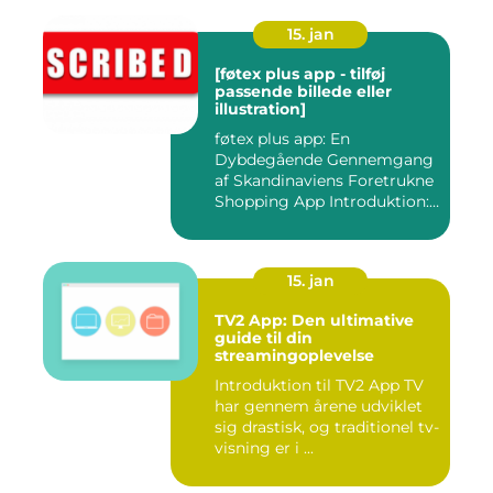
15. jan
[føtex plus app - tilføj
passende billede eller
illustration]
føtex plus app: En
Dybdegående Gennemgang
af Skandinaviens Foretrukne
Shopping App Introduktion:
Ma...
15. jan
TV2 App: Den ultimative
guide til din
streamingoplevelse
Introduktion til TV2 App TV
har gennem årene udviklet
sig drastisk, og traditionel tv-
visning er i ...