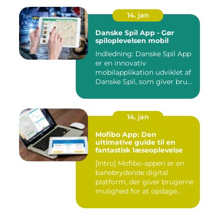
14. jan
Danske Spil App - Gør
spiloplevelsen mobil
Indledning: Danske Spil App
er en innovativ
mobilapplikation udviklet af
Danske Spil, som giver bru...
14. jan
Mofibo App: Den
ultimative guide til en
fantastisk læseoplevelse
[Intro] Mofibo-appen er en
banebrydende digital
platform, der giver brugerne
mulighed for at opdage...