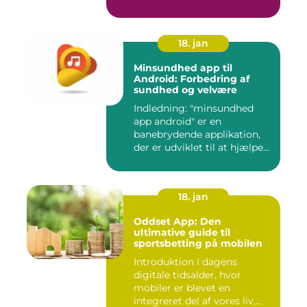
18. jan
Minsundhed app til
Android: Forbedring af
sundhed og velvære
Indledning: "minsundhed
app android" er en
banebrydende applikation,
der er udviklet til at hjælpe
b...
18. jan
Oddset App: Den
ultimative guide til
sportsbetting på mobilen
Introduktion I dagens
digitale tidsalder, hvor
mobiler er blevet en
integreret del af vores liv,