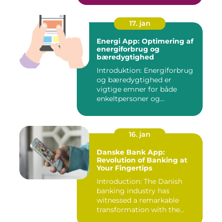
17. jan
Energi App: Optimering af
energiforbrug og
bæredygtighed
Introduktion: Energiforbrug
og bæredygtighed er
vigtige emner for både
enkeltpersoner og
samfundet s...
16. jan
Danske Bank App:
Revolution of Banking at
Your Fingertips
Introduction: The Danish
banking industry has
witnessed a remarkable
transformation with the
advent ...