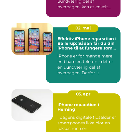
uundværlig del af
hverdagen, kan et enkelt
uheld...
02. maj
Effektiv iPhone reparation i
Ballerup: Sådan får du din
iPhone til at fungere som
ny igen
iPhone er for mange mere
end bare en telefon - det er
en uundværlig del af
hverdagen. Derfor k...
05. apr
iPhone reparation i
Herning
I dagens digitale tidsalder er
smartphones ikke blot en
luksus men en