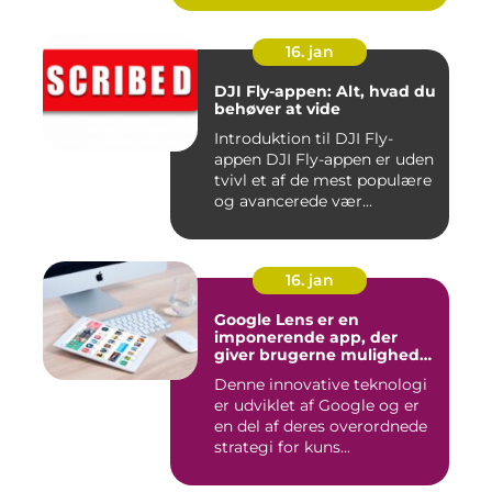
16. jan
DJI Fly-appen: Alt, hvad du
behøver at vide
Introduktion til DJI Fly-
appen DJI Fly-appen er uden
tvivl et af de mest populære
og avancerede vær...
16. jan
Google Lens er en
imponerende app, der
giver brugerne mulighed
for at få mere information
Denne innovative teknologi
om de ting, de ser, ved blot
er udviklet af Google og er
at bruge kameraet på
deres smartphone
en del af deres overordnede
strategi for kuns...