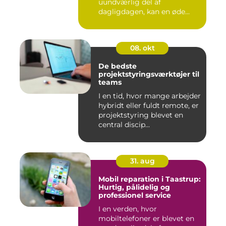
uundværlig del af
dagligdagen, kan en øde...
08. okt
De bedste
projektstyringsværktøjer til
teams
I en tid, hvor mange arbejder
hybridt eller fuldt remote, er
projektstyring blevet en
central discip...
31. aug
Mobil reparation i Taastrup:
Hurtig, pålidelig og
professionel service
I en verden, hvor
mobiltelefoner er blevet en