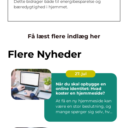
Dette bidrager både til energibesparelse og
bæredygtighed i hjemmet.
Få læst flere indlæg her
Flere Nyheder
27. jul
Når du skal opbygge en
online identitet: Hvad
koster en hjemmeside?
At få en ny hjemmeside kan
være en stor beslutning, og
mange spørger sig selv, hv...