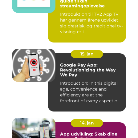
guide til din
streamingoplevelse
Introduktion til TV2 App TV
har gennem årene udviklet
sig drastisk, og traditionel tv-
visning er i ...
15. jan
Google Pay App:
Revolutionizing the Way
We Pay
Introduction: In this digital
age, convenience and
efficiency are at the
forefront of every aspect o...
14. jan
App udvikling: Skab dine