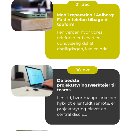
01. dec
Mobil reparation i Aalborg:
Få din telefon tilbage til
topform
I en verden hvor vores
telefoner er blevet en
uundværlig del af
dagligdagen, kan en øde...
08. okt
De bedste
projektstyringsværktøjer til
teams
I en tid, hvor mange arbejder
hybridt eller fuldt remote, er
projektstyring blevet en
central discip...