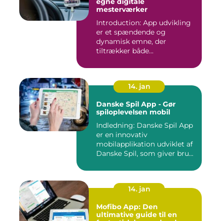
egne digitale
mesterværker
Introduction: App udvikling
er et spændende og
dynamisk emne, der
tiltrækker både
professionelle udv...
14. jan
Danske Spil App - Gør
spiloplevelsen mobil
Indledning: Danske Spil App
er en innovativ
mobilapplikation udviklet af
Danske Spil, som giver bru...
14. jan
Mofibo App: Den
ultimative guide til en