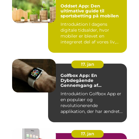
Oddset App: Den
ultimative guide til
sportsbetting på mobilen
Introduktion I dagens
digitale tidsalder, hvor
mobiler er blevet en
integreret del af vores liv,
er...
17. jan
Golfbox App: En
Dybdegående
Gennemgang af
Golfverdens Favoritværktøj
Introduktion Golfbox App er
en populær og
revolutionerende
applikation, der har ændret
den måde, go...
17. jan