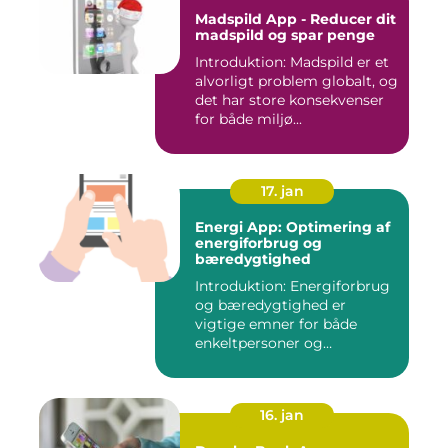
Madspild App - Reducer dit
madspild og spar penge
Introduktion: Madspild er et
alvorligt problem globalt, og
det har store konsekvenser
for både miljø...
17. jan
Energi App: Optimering af
energiforbrug og
bæredygtighed
Introduktion: Energiforbrug
og bæredygtighed er
vigtige emner for både
enkeltpersoner og
samfundet s...
16. jan