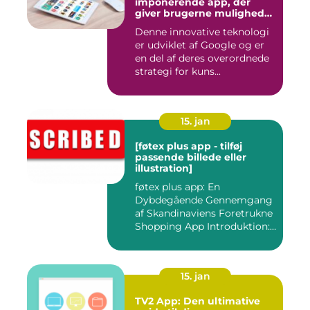
imponerende app, der
giver brugerne mulighed
for at få mere information
Denne innovative teknologi
om de ting, de ser, ved blot
er udviklet af Google og er
at bruge kameraet på
deres smartphone
en del af deres overordnede
strategi for kuns...
15. jan
[føtex plus app - tilføj
passende billede eller
illustration]
føtex plus app: En
Dybdegående Gennemgang
af Skandinaviens Foretrukne
Shopping App Introduktion:
Ma...
15. jan
TV2 App: Den ultimative