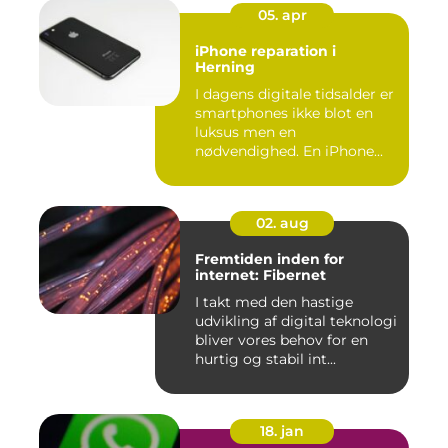
05. apr
iPhone reparation i
Herning
I dagens digitale tidsalder er
smartphones ikke blot en
luksus men en
nødvendighed. En iPhone...
02. aug
Fremtiden inden for
internet: Fibernet
I takt med den hastige
udvikling af digital teknologi
bliver vores behov for en
hurtig og stabil int...
18. jan