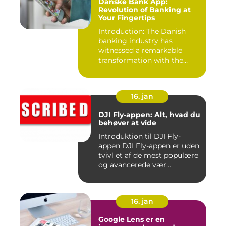
Danske Bank App:
Revolution of Banking at
Your Fingertips
Introduction: The Danish
banking industry has
witnessed a remarkable
transformation with the
advent ...
16. jan
DJI Fly-appen: Alt, hvad du
behøver at vide
Introduktion til DJI Fly-
appen DJI Fly-appen er uden
tvivl et af de mest populære
og avancerede vær...
16. jan
Google Lens er en