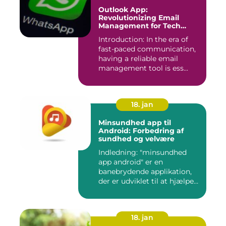
Outlook App:
Revolutionizing Email
Management for Tech
Enthusiasts
Introduction: In the era of
fast-paced communication,
having a reliable email
management tool is ess...
18. jan
Minsundhed app til
Android: Forbedring af
sundhed og velvære
Indledning: "minsundhed
app android" er en
banebrydende applikation,
der er udviklet til at hjælpe
b...
18. jan