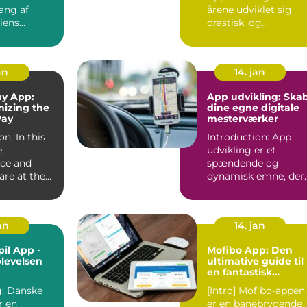
ng af
årene udviklet sig
iens
drastisk, og
e Shopping
traditionel tv-visning
er i ...
an
14. jan
ay App:
App udvikling: Ska
nizing the
dine egne digitale
Pay
mesterværker
on: In this
Introduction: App
,
udvikling er et
ce and
spændende og
 are at the
dynamisk emne, der
of every
tiltrækker både
professionelle udv...
jan
14. jan
il App -
Mofibo App: Den
plevelsen
ultimative guide til
en fantastisk
læseoplevelse
ske
[Intro] Mofibo-appen
r en
er en banebrydende