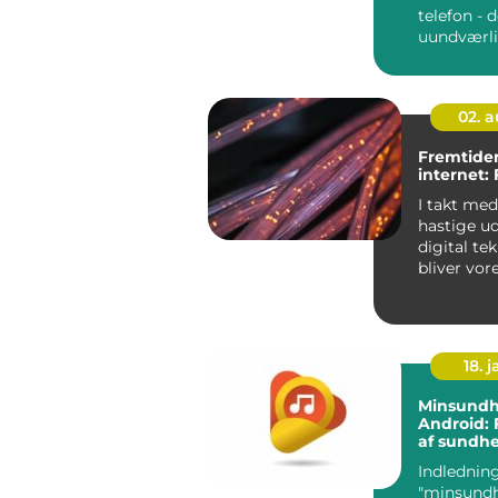
telefon - d
uundværli
hverdagen.
02. 
Fremtiden
internet:
I takt me
hastige ud
digital te
bliver vor
en hurtig 
int...
18. j
Minsundhe
Android: 
af sundh
velvære
Indledning
"minsund