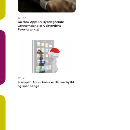
17. jan
Golfbox App: En Dybdegående
Gennemgang af Golfverdens
Favoritværktøj
17. jan
Madspild App - Reducer dit madspild
og spar penge