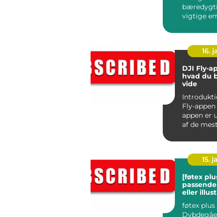
bæredygti
vigtige e
både enke
og samfund
16. j
DJI Fly-a
hvad du 
vide
Introdukti
Fly-appen DJI Fly
appen er u
af de mes
og avancer
15. j
[føtex plus
passende 
eller illus
føtex plus
Dybdegåe