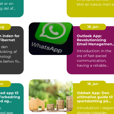
et er en
blot en luksus men 
g del af
nødvendighed. En
 Derfor k...
iPhone...
aug
18. jan
 inden for
Outlook App:
 Fibernet
Revolutionizing
Email Management
d den
for Tech Enthusiast
Introduction: In the
vikling af
era of fast-paced
knologi
communication,
es behov for
having a reliable
og stabil
email management
tool is ess...
an
18. jan
d app til
Oddset App: Den
Forbedring
ultimative guide til
ed og
sportsbetting på
mobilen
:
Introduktion I dagens
hed app
digitale tidsalder,