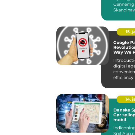
Gennemga
Skandinav
Foretrukn
App Introduktion:
Ma...
15. j
Google P
Revolutio
Way We 
Introducti
digital age
convenien
efficiency
forefront 
aspect o...
14. 
Danske Sp
Gør spilo
mobil
Indledning: Dan
Spil App e