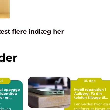
æst flere indlæg her
der
ul
01. dec
kal opbygge
Mobil reparation i
identitet:
Aalborg: Få din
er en
telefon tilbage til
de?
topform
y
I en verden hvor vor
de kan
telefoner er blevet e