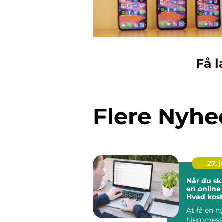
Få l
Flere Nyhe
27. j
Når du s
en online 
Hvad kost
hjemmesi
At få en n
hjemmesi