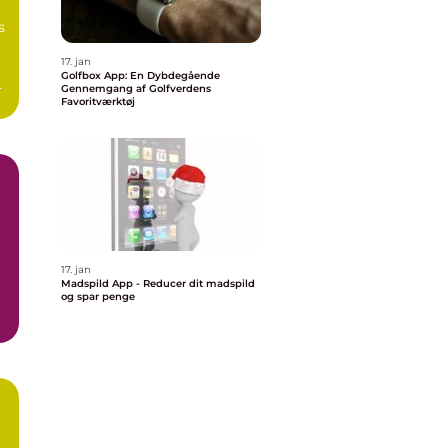
17. jan
Golfbox App: En Dybdegående
Gennemgang af Golfverdens
Favoritværktøj
17. jan
Madspild App - Reducer dit madspild
og spar penge