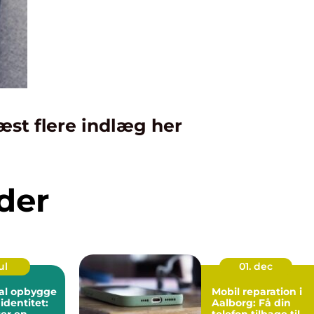
æst flere indlæg her
der
ul
01. dec
kal opbygge
Mobil reparation i
identitet:
Aalborg: Få din
er en
telefon tilbage til