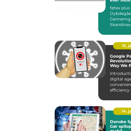
føtex plus
Dybdegåe
Gennemga
Skandinav
Foretrukn
App Introduktion:
Ma...
15. j
Google P
Revolutio
Way We 
Introducti
digital age
convenien
efficiency
forefront 
aspect o...
14. 
Danske Sp
Gør spilo
mobil