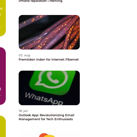
iPhone reparation i Herning
es
n
02. aug
Fremtiden inden for internet: Fibernet
g
n
18. jan
Outlook App: Revolutionizing Email
Management for Tech Enthusiasts