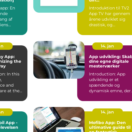
streamingoplevelse
 app: En
Introduktion til TV2
nde
App TV har gennem
ng af
årene udviklet sig
iens
drastisk, og
e Shopping
traditionel tv-visning
er i ...
an
14. jan
ay App:
App udvikling: Ska
nizing the
dine egne digitale
Pay
mesterværker
on: In this
Introduction: App
,
udvikling er et
ce and
spændende og
 are at the
dynamisk emne, der
of every
tiltrækker både
professionelle udv...
jan
14. jan
il App -
Mofibo App: Den
plevelsen
ultimative guide til
en fantastisk