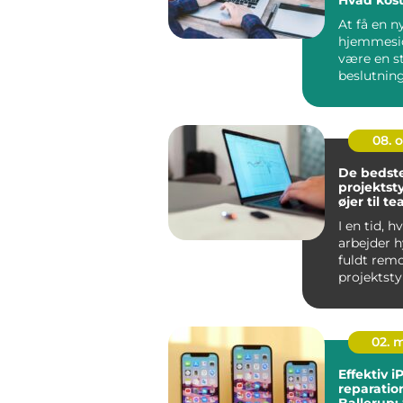
hjemmesi
At få en n
hjemmesi
være en s
beslutnin
spørger sig
08. 
De bedst
projektst
øjer til t
I en tid, 
arbejder h
fuldt remo
projektsty
en central 
02. 
Effektiv 
reparation
Ballerup: