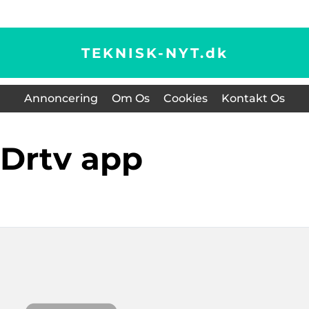
TEKNISK-NYT.
dk
Annoncering
Om Os
Cookies
Kontakt Os
drtv app