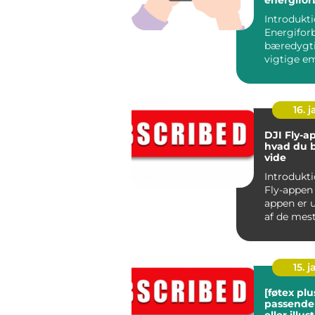
bæredygt
Introdukti
Energifor
bæredygti
vigtige e
både enke
og samfund
16. j
DJI Fly-a
hvad du 
vide
Introdukti
Fly-appen DJI Fly
appen er u
af de mes
og avancer
15. j
[føtex plus
passende 
eller illus