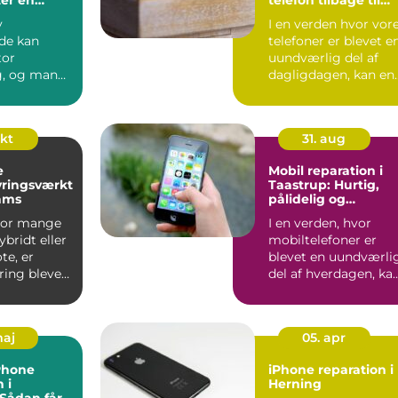
de?
topform
y
I en verden hvor vor
de kan
telefoner er blevet e
tor
uundværlig del af
g, og mange
dagligdagen, kan en
 selv, hv...
øde...
okt
31. aug
e
Mobil reparation i
yringsværkt
Taastrup: Hurtig,
eams
pålidelig og
professionel service
hvor mange
I en verden, hvor
ybridt eller
mobiltelefoner er
te, er
blevet en uundværli
ring blevet
del af hverdagen, ka
discip...
et enkelt uheld...
maj
05. apr
iPhone
iPhone reparation i
 i
Herning
 Sådan får