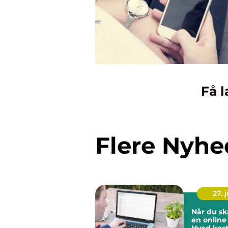
Få l
Flere Nyhe
27. j
Når du s
en online 
Hvad kost