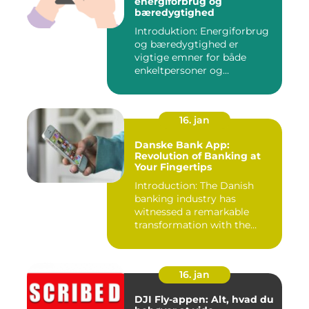
energiforbrug og
bæredygtighed
Introduktion: Energiforbrug
og bæredygtighed er
vigtige emner for både
enkeltpersoner og
samfundet s...
16. jan
Danske Bank App:
Revolution of Banking at
Your Fingertips
Introduction: The Danish
banking industry has
witnessed a remarkable
transformation with the
advent ...
16. jan
DJI Fly-appen: Alt, hvad du