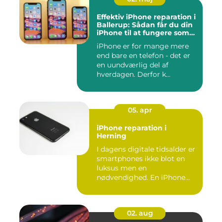
Effektiv iPhone reparation i
Ballerup: Sådan får du din
iPhone til at fungere som
ny igen
iPhone er for mange mere
end bare en telefon - det er
en uundværlig del af
hverdagen. Derfor k...
05. apr
iPhone reparation i
Herning
I dagens digitale tidsalder er
smartphones ikke blot en
luksus men en
nødvendighed. En iPhone...
02. aug