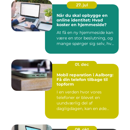
27. jul
Når du skal opbygge en
online identitet: Hvad
koster en hjemmeside?
At få en ny hjemmeside kan
være en stor beslutning, og
mange spørger sig selv, hv...
01. dec
Mobil reparation i Aalborg:
Få din telefon tilbage til
topform
I en verden hvor vores
telefoner er blevet en
uundværlig del af
dagligdagen, kan en øde...
08. okt