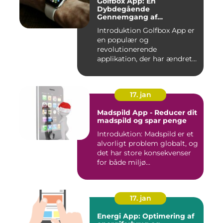
Golfbox App: En
Dybdegående
Gennemgang af
Golfverdens Favoritværktøj
Introduktion Golfbox App er
en populær og
revolutionerende
applikation, der har ændret
den måde, go...
17. jan
Madspild App - Reducer dit
madspild og spar penge
Introduktion: Madspild er et
alvorligt problem globalt, og
det har store konsekvenser
for både miljø...
17. jan
Energi App: Optimering af