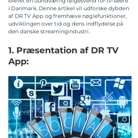
blevet en uundværlig følgesvend for tv-seere
i Danmark. Denne artikel vil udforske dybden
af DR TV App og fremhæve nøglefunktioner,
udviklingen over tid og dens indflydelse på
den danske streamingindustri.
1. Præsentation af DR TV
App: