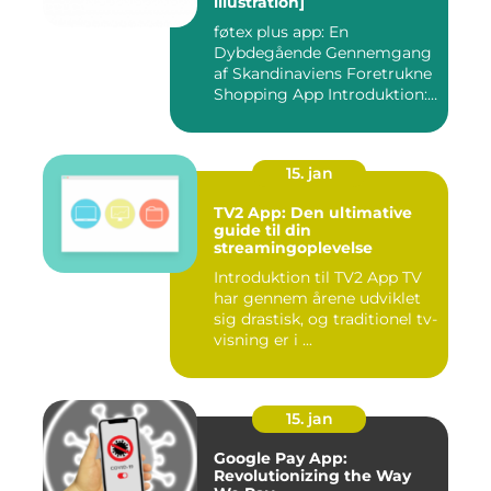
illustration]
føtex plus app: En
Dybdegående Gennemgang
af Skandinaviens Foretrukne
Shopping App Introduktion:
Ma...
15. jan
TV2 App: Den ultimative
guide til din
streamingoplevelse
Introduktion til TV2 App TV
har gennem årene udviklet
sig drastisk, og traditionel tv-
visning er i ...
15. jan
Google Pay App:
Revolutionizing the Way