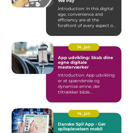
We Pay
Introduction: In this digital
age, convenience and
efficiency are at the
forefront of every aspect o...
14. jan
App udvikling: Skab dine
egne digitale
mesterværker
Introduction: App udvikling
er et spændende og
dynamisk emne, der
tiltrækker både
professionelle udv...
14. jan
Danske Spil App - Gør
spiloplevelsen mobil