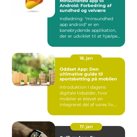
Minsundhed app til
Android: Forbedring af
sundhed og velvære
Indledning: "minsundhed
app android" er en
banebrydende applikation,
der er udviklet til at hjælpe
b...
18. jan
Oddset App: Den
ultimative guide til
sportsbetting på mobilen
Introduktion I dagens
digitale tidsalder, hvor
mobiler er blevet en
integreret del af vores liv,
er...
17. jan