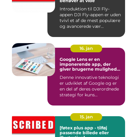
behøver at vide
Introduktion til DJI Fly-
appen DJI Fly-appen er uden
tvivl et af de mest populære
og avancerede vær...
16. jan
Google Lens er en
imponerende app, der
giver brugerne mulighed
for at få mere information
Denne innovative teknologi
om de ting, de ser, ved blot
er udviklet af Google og er
at bruge kameraet på
deres smartphone
en del af deres overordnede
strategi for kuns...
15. jan
[føtex plus app - tilføj
passende billede eller