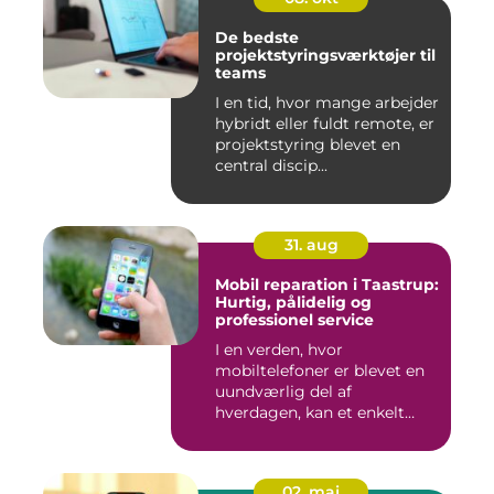
De bedste
projektstyringsværktøjer til
teams
I en tid, hvor mange arbejder
hybridt eller fuldt remote, er
projektstyring blevet en
central discip...
31. aug
Mobil reparation i Taastrup:
Hurtig, pålidelig og
professionel service
I en verden, hvor
mobiltelefoner er blevet en
uundværlig del af
hverdagen, kan et enkelt
uheld...
02. maj