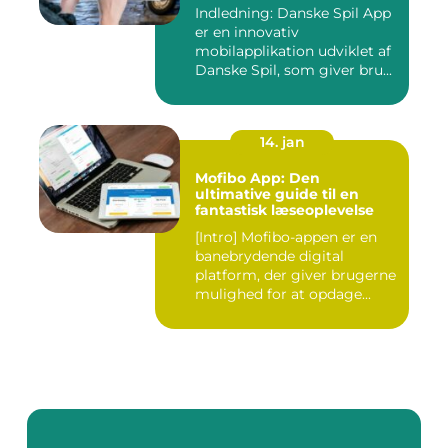
Indledning: Danske Spil App
er en innovativ
mobilapplikation udviklet af
Danske Spil, som giver bru...
14. jan
Mofibo App: Den
ultimative guide til en
fantastisk læseoplevelse
[Intro] Mofibo-appen er en
banebrydende digital
platform, der giver brugerne
mulighed for at opdage...