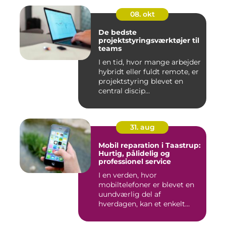
08. okt
De bedste
projektstyringsværktøjer til
teams
I en tid, hvor mange arbejder
hybridt eller fuldt remote, er
projektstyring blevet en
central discip...
31. aug
Mobil reparation i Taastrup:
Hurtig, pålidelig og
professionel service
I en verden, hvor
mobiltelefoner er blevet en
uundværlig del af
hverdagen, kan et enkelt
uheld...