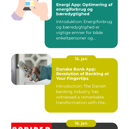
Energi App: Optimering af
energiforbrug og
bæredygtighed
Introduktion: Energiforbrug
og bæredygtighed er
vigtige emner for både
enkeltpersoner og
samfundet s...
16. jan
Danske Bank App:
Revolution of Banking at
Your Fingertips
Introduction: The Danish
banking industry has
witnessed a remarkable
transformation with the
advent ...
16. jan