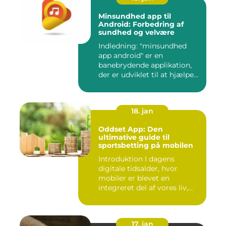
Minsundhed app til
Android: Forbedring af
sundhed og velvære
Indledning: "minsundhed
app android" er en
banebrydende applikation,
der er udviklet til at hjælpe
b...
18. jan
Oddset App: Den
ultimative guide til
sportsbetting på mobilen
Introduktion I dagens
digitale tidsalder, hvor
mobiler er blevet en
integreret del af vores liv,
er...
17. jan