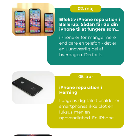
02. maj
Effektiv iPhone reparation i
Ballerup: Sådan får du din
iPhone til at fungere som
ny igen
iPhone er for mange mere
end bare en telefon - det er
en uundværlig del af
hverdagen. Derfor k...
05. apr
iPhone reparation i
Herning
I dagens digitale tidsalder er
smartphones ikke blot en
luksus men en
nødvendighed. En iPhone...