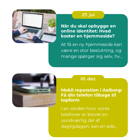
27. jul
Når du skal opbygge en
online identitet: Hvad
koster en hjemmeside?
At få en ny hjemmeside kan
være en stor beslutning, og
mange spørger sig selv, hv...
01. dec
Mobil reparation i Aalborg:
Få din telefon tilbage til
topform
I en verden hvor vores
telefoner er blevet en
uundværlig del af
dagligdagen, kan en øde...