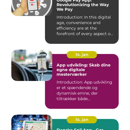
Google Pay App:
Revolutionizing the Way
We Pay
Introduction: In this digital
age, convenience and
efficiency are at the
forefront of every aspect o...
14. jan
App udvikling: Skab dine
egne digitale
mesterværker
Introduction: App udvikling
er et spændende og
dynamisk emne, der
tiltrækker både
professionelle udv...
14. jan