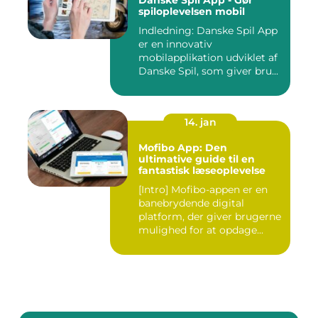
Danske Spil App - Gør
spiloplevelsen mobil
Indledning: Danske Spil App
er en innovativ
mobilapplikation udviklet af
Danske Spil, som giver bru...
14. jan
Mofibo App: Den
ultimative guide til en
fantastisk læseoplevelse
[Intro] Mofibo-appen er en
banebrydende digital
platform, der giver brugerne
mulighed for at opdage...