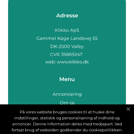
Adresse
web:
www.klikko.dk
Menu
Annoncering
Om os
Cookies
På vores website bruges cookies til at huske dine
indstillinger, statistik og personalisering af indhold og
Kontakt os
annoncer. Denne information deles med tredjepart. Ved
Sitemap
fortsat brug af websiden godkender du cookiepolitikken.