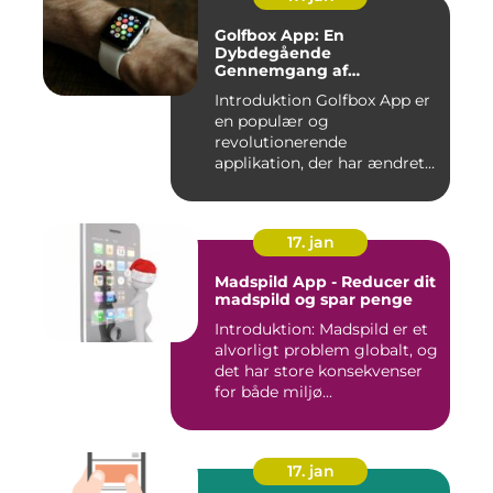
Golfbox App: En
Dybdegående
Gennemgang af
Golfverdens Favoritværktøj
Introduktion Golfbox App er
en populær og
revolutionerende
applikation, der har ændret
den måde, go...
17. jan
Madspild App - Reducer dit
madspild og spar penge
Introduktion: Madspild er et
alvorligt problem globalt, og
det har store konsekvenser
for både miljø...
17. jan