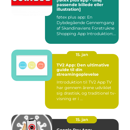
[føtex plus app - tilføj
passende billede eller
illustration]
føtex plus app: En
Dybdegående Gennemgang
af Skandinaviens Foretrukne
Shopping App Introduktion:
Ma...
15. jan
TV2 App: Den ultimative
guide til din
streamingoplevelse
Introduktion til TV2 App TV
har gennem årene udviklet
sig drastisk, og traditionel tv-
visning er i ...
15. jan