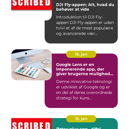
DJI Fly-appen: Alt, hvad du
behøver at vide
Introduktion til DJI Fly-
appen DJI Fly-appen er uden
tvivl et af de mest populære
og avancerede vær...
16. jan
Google Lens er en
imponerende app, der
giver brugerne mulighed
for at få mere information
Denne innovative teknologi
om de ting, de ser, ved blot
er udviklet af Google og er
at bruge kameraet på
deres smartphone
en del af deres overordnede
strategi for kuns...
15. jan