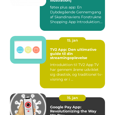
illustration]
føtex plus app: En
Dybdegående Gennemgang
af Skandinaviens Foretrukne
Shopping App Introduktion:
Ma...
15. jan
TV2 App: Den ultimative
guide til din
streamingoplevelse
Introduktion til TV2 App TV
har gennem årene udviklet
sig drastisk, og traditionel tv-
visning er i ...
15. jan
Google Pay App:
Revolutionizing the Way