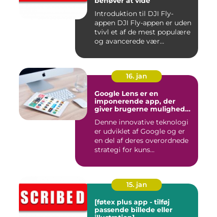
behøver at vide
Introduktion til DJI Fly-
appen DJI Fly-appen er uden
tvivl et af de mest populære
og avancerede vær...
16. jan
Google Lens er en
imponerende app, der
giver brugerne mulighed
for at få mere information
Denne innovative teknologi
om de ting, de ser, ved blot
er udviklet af Google og er
at bruge kameraet på
deres smartphone
en del af deres overordnede
strategi for kuns...
15. jan
[føtex plus app - tilføj
passende billede eller