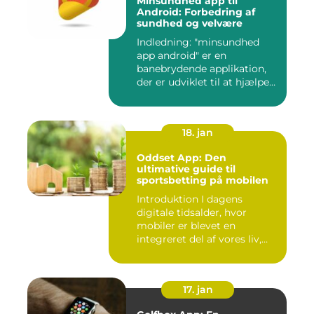
Minsundhed app til
Android: Forbedring af
sundhed og velvære
Indledning: "minsundhed
app android" er en
banebrydende applikation,
der er udviklet til at hjælpe
b...
18. jan
Oddset App: Den
ultimative guide til
sportsbetting på mobilen
Introduktion I dagens
digitale tidsalder, hvor
mobiler er blevet en
integreret del af vores liv,
er...
17. jan