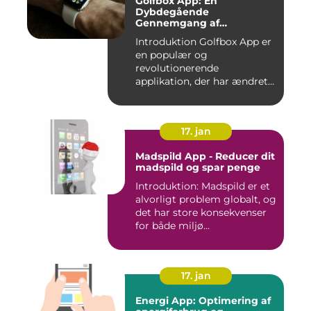
Golfbox App: En
Dybdegående
Gennemgang af
Golfverdens Favoritværktøj
Introduktion Golfbox App er
en populær og
revolutionerende
applikation, der har ændret
den måde, go...
17. jan
Madspild App - Reducer dit
madspild og spar penge
Introduktion: Madspild er et
alvorligt problem globalt, og
det har store konsekvenser
for både miljø...
17. jan
Energi App: Optimering af