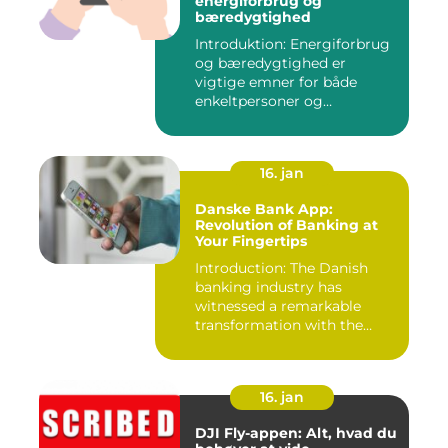
energiforbrug og
bæredygtighed
Introduktion: Energiforbrug
og bæredygtighed er
vigtige emner for både
enkeltpersoner og
samfundet s...
16. jan
Danske Bank App:
Revolution of Banking at
Your Fingertips
Introduction: The Danish
banking industry has
witnessed a remarkable
transformation with the
advent ...
16. jan
DJI Fly-appen: Alt, hvad du