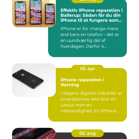
Effektiv iPhone reparation i
Ballerup: Sådan får du din
iPhone til at fungere som
ny igen
iPhone er for mange mere
end bare en telefon - det er
en uundværlig del af
hverdagen. Derfor k...
05. apr
iPhone reparation i
Herning
I dagens digitale tidsalder er
smartphones ikke blot en
luksus men en
nødvendighed. En iPhone...
02. aug