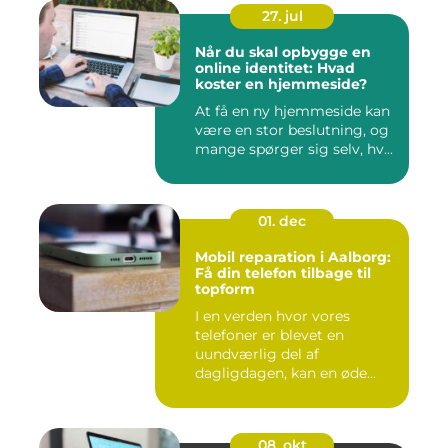
27. jul
Når du skal opbygge en
online identitet: Hvad
koster en hjemmeside?
At få en ny hjemmeside kan
være en stor beslutning, og
mange spørger sig selv, hv...
01. dec
Mobil reparation i Aalborg:
Få din telefon tilbage til
topform
I en verden hvor vores
telefoner er blevet en
uundværlig del af
dagligdagen, kan en øde...
08. okt