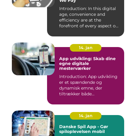
We Pay
Introduction: In this digital
age, convenience and
efficiency are at the
forefront of every aspect o...
14. jan
App udvikling: Skab dine
egne digitale
mesterværker
Introduction: App udvikling
er et spændende og
dynamisk emne, der
tiltrækker både
professionelle udv...
14. jan
Danske Spil App - Gør
spiloplevelsen mobil