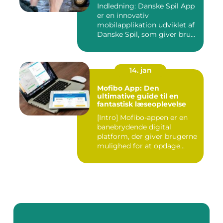
Indledning: Danske Spil App
er en innovativ
mobilapplikation udviklet af
Danske Spil, som giver bru...
14. jan
Mofibo App: Den
ultimative guide til en
fantastisk læseoplevelse
[Intro] Mofibo-appen er en
banebrydende digital
platform, der giver brugerne
mulighed for at opdage...