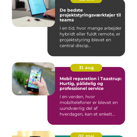
De bedste
projektstyringsværktøjer til
teams
I en tid, hvor mange arbejder
hybridt eller fuldt remote, er
projektstyring blevet en
central discip...
31. aug
Mobil reparation i Taastrup:
Hurtig, pålidelig og
professionel service
I en verden, hvor
mobiltelefoner er blevet en
uundværlig del af
hverdagen, kan et enkelt
uheld...
02. maj