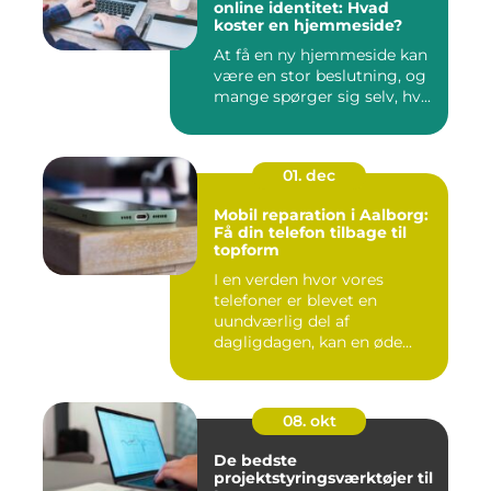
online identitet: Hvad
koster en hjemmeside?
At få en ny hjemmeside kan
være en stor beslutning, og
mange spørger sig selv, hv...
01. dec
Mobil reparation i Aalborg:
Få din telefon tilbage til
topform
I en verden hvor vores
telefoner er blevet en
uundværlig del af
dagligdagen, kan en øde...
08. okt
De bedste
projektstyringsværktøjer til