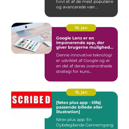
tvivl et af de mest populære
og avancerede vær...
16. jan
Google Lens er en
imponerende app, der
giver brugerne mulighed
for at få mere information
Denne innovative teknologi
om de ting, de ser, ved blot
er udviklet af Google og er
at bruge kameraet på
deres smartphone
en del af deres overordnede
strategi for kuns...
15. jan
[føtex plus app - tilføj
passende billede eller
illustration]
føtex plus app: En
Dybdegående Gennemgang