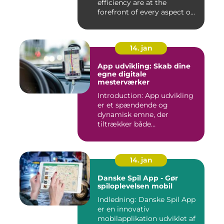
efficiency are at the
forefront of every aspect o...
14. jan
App udvikling: Skab dine
egne digitale
mesterværker
Introduction: App udvikling
er et spændende og
dynamisk emne, der
tiltrækker både
professionelle udv...
14. jan
Danske Spil App - Gør
spiloplevelsen mobil
Indledning: Danske Spil App
er en innovativ
mobilapplikation udviklet af