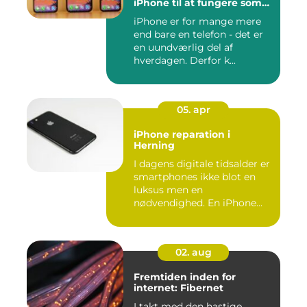
iPhone til at fungere som
ny igen
iPhone er for mange mere
end bare en telefon - det er
en uundværlig del af
hverdagen. Derfor k...
05. apr
iPhone reparation i
Herning
I dagens digitale tidsalder er
smartphones ikke blot en
luksus men en
nødvendighed. En iPhone...
02. aug
Fremtiden inden for
internet: Fibernet
I takt med den hastige