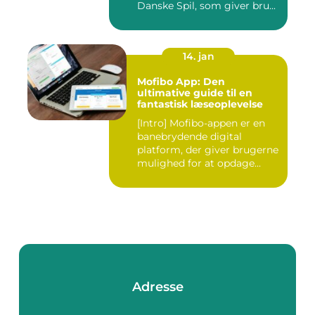
Danske Spil, som giver bru...
14. jan
Mofibo App: Den
ultimative guide til en
fantastisk læseoplevelse
[Intro] Mofibo-appen er en
banebrydende digital
platform, der giver brugerne
mulighed for at opdage...
Adresse