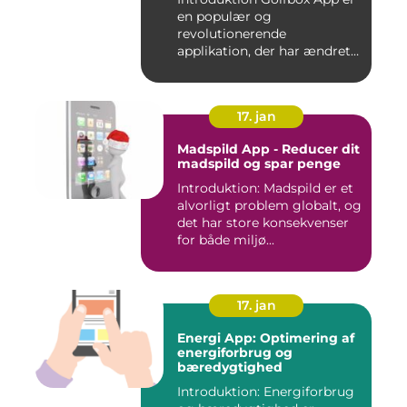
en populær og
revolutionerende
applikation, der har ændret
den måde, go...
17. jan
Madspild App - Reducer dit
madspild og spar penge
Introduktion: Madspild er et
alvorligt problem globalt, og
det har store konsekvenser
for både miljø...
17. jan
Energi App: Optimering af
energiforbrug og
bæredygtighed
Introduktion: Energiforbrug