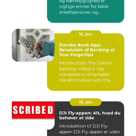
og bæredygtighed er
vigtige emner for både
enkeltpersoner og
samfundet s...
16. jan
Danske Bank App:
Revolution of Banking at
Your Fingertips
Introduction: The Danish
banking industry has
witnessed a remarkable
transformation with the
advent ...
16. jan
DJI Fly-appen: Alt, hvad du
behøver at vide
Introduktion til DJI Fly-
appen DJI Fly-appen er uden