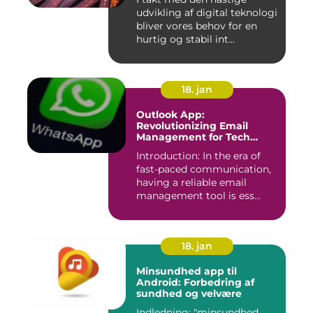
udvikling af digital teknologi
bliver vores behov for en
hurtig og stabil int...
18. jan
Outlook App:
Revolutionizing Email
Management for Tech
Enthusiasts
Introduction: In the era of
fast-paced communication,
having a reliable email
management tool is ess...
18. jan
Minsundhed app til
Android: Forbedring af
sundhed og velvære
Indledning: "minsundhed