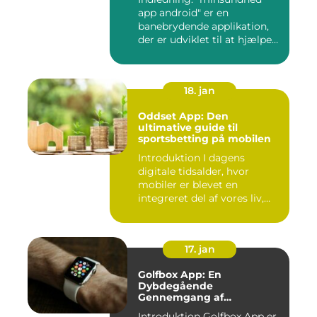
app android" er en
banebrydende applikation,
der er udviklet til at hjælpe
b...
18. jan
Oddset App: Den
ultimative guide til
sportsbetting på mobilen
Introduktion I dagens
digitale tidsalder, hvor
mobiler er blevet en
integreret del af vores liv,
er...
17. jan
Golfbox App: En
Dybdegående
Gennemgang af
Golfverdens Favoritværktøj
Introduktion Golfbox App er