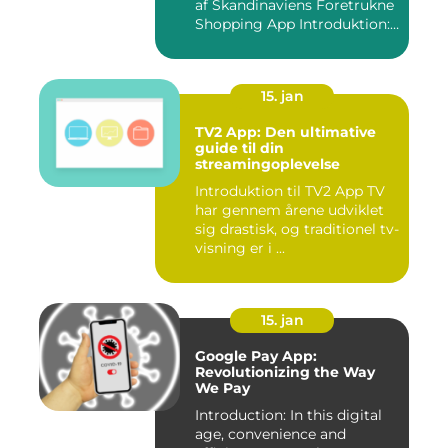
af Skandinaviens Foretrukne
Shopping App Introduktion:
Ma...
15. jan
TV2 App: Den ultimative
guide til din
streamingoplevelse
Introduktion til TV2 App TV
har gennem årene udviklet
sig drastisk, og traditionel tv-
visning er i ...
15. jan
Google Pay App:
Revolutionizing the Way
We Pay
Introduction: In this digital
age, convenience and