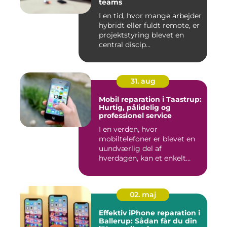
teams
I en tid, hvor mange arbejder
hybridt eller fuldt remote, er
projektstyring blevet en
central discip...
31. aug
Mobil reparation i Taastrup:
Hurtig, pålidelig og
professionel service
I en verden, hvor
mobiltelefoner er blevet en
uundværlig del af
hverdagen, kan et enkelt
uheld...
02. maj
Effektiv iPhone reparation i
Ballerup: Sådan får du din