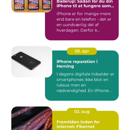
Ballerup: Sådan får du din
iPhone til at fungere som
ny igen
iPhone er for mange mere
end bare en telefon - det er
en uundværlig del af
hverdagen. Derfor k...
05. apr
iPhone reparation i
Herning
I dagens digitale tidsalder er
smartphones ikke blot en
luksus men en
nødvendighed. En iPhone...
02. aug
Fremtiden inden for
internet: Fibernet