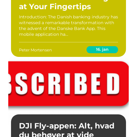
at Your Fingertips
Introduction: The Danish banking industry has
witnessed a remarkable transformation with
the advent of the Danske Bank App. This
mobile application ha...
16. jan
Peter Mortensen
DJI Fly-appen: Alt, hvad
du behøver at vide