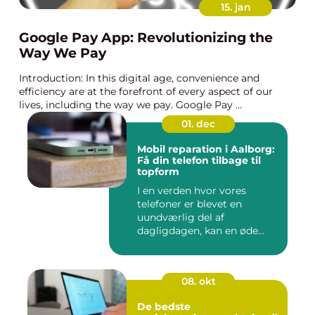
15. jan
Google Pay App: Revolutionizing the
Way We Pay
Introduction: In this digital age, convenience and
efficiency are at the forefront of every aspect of our
lives, including the way we pay. Google Pay ...
01. dec
Mobil reparation i Aalborg:
Få din telefon tilbage til
topform
I en verden hvor vores
telefoner er blevet en
uundværlig del af
dagligdagen, kan en øde...
08. okt
De bedste