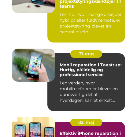
projektstyringsværktøjer til
teams
I en tid, hvor mange arbejder
hybridt eller fuldt remote, er
projektstyring blevet en
central discip...
31. aug
Mobil reparation i Taastrup:
Hurtig, pålidelig og
professionel service
I en verden, hvor
mobiltelefoner er blevet en
uundværlig del af
hverdagen, kan et enkelt
uheld...
02. maj
Effektiv iPhone reparation i