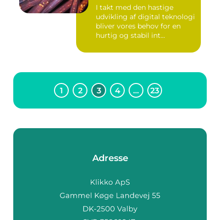
I takt med den hastige
udvikling af digital teknologi
bliver vores behov for en
hurtig og stabil int...
1
2
3
4
…
23
Adresse