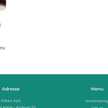
l
tte
e
Adresse
Menu
Annoncerin
Om os