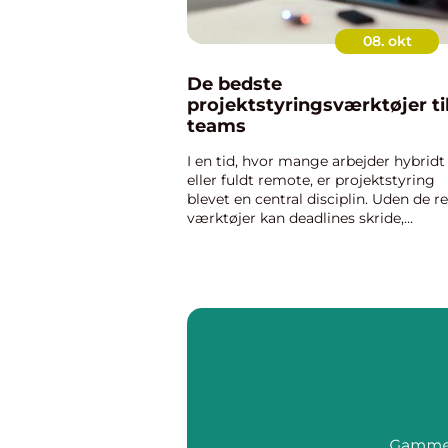
08. okt
De bedste
projektstyringsværktøjer ti
teams
I en tid, hvor mange arbejder hybridt
eller fuldt remote, er projektstyring
blevet en central disciplin. Uden de re
værktøjer kan deadlines skride,
kommunikation gå tabt og opgaver
blive overset. Projektstyringssoftwar
gø...